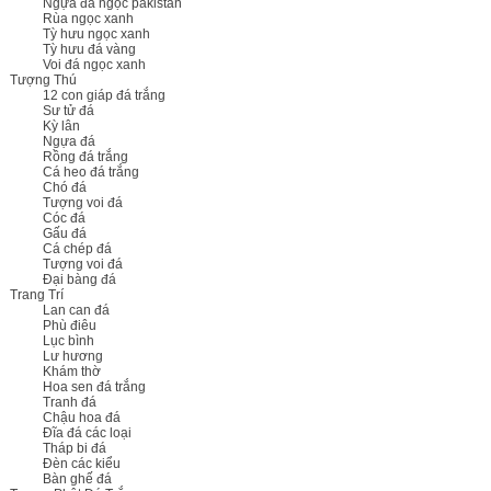
Ngựa đá ngọc pakistan
Rùa ngọc xanh
Tỳ hưu ngọc xanh
Tỳ hưu đá vàng
Voi đá ngọc xanh
Tượng Thú
12 con giáp đá trắng
Sư tử đá
Kỳ lân
Ngựa đá
Rồng đá trắng
Cá heo đá trắng
Chó đá
Tượng voi đá
Cóc đá
Gấu đá
Cá chép đá
Tượng voi đá
Đại bàng đá
Trang Trí
Lan can đá
Phù điêu
Lục bình
Lư hương
Khám thờ
Hoa sen đá trắng
Tranh đá
Chậu hoa đá
Đĩa đá các loại
Tháp bi đá
Đèn các kiểu
Bàn ghế đá