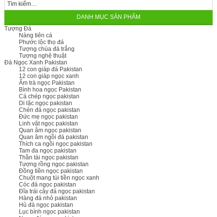
DANH MỤC SẢN PHẨM
Tượng Đá
Nàng tiên cá
Phước lộc thọ đá
Tượng chúa đá trắng
Tượng nghệ thuật
Đá Ngọc Xanh Pakistan
12 con giáp đá Pakistan
12 con giáp ngọc xanh
Ấm trà ngọc Pakistan
Bình hoa ngọc Pakistan
Cá chép ngọc pakistan
Di lặc ngọc pakistan
Chén đá ngọc pakistan
Đức mẹ ngọc pakistan
Linh vật ngọc pakistan
Quan âm ngọc pakistan
Quan âm ngồi đá pakistan
Thích ca ngồi ngọc pakistan
Tam đa ngọc pakistan
Thần tài ngọc pakistan
Tượng rồng ngọc pakistan
Đồng tiền ngọc pakistan
Chuột mang túi tiền ngọc xanh
Cóc đá ngọc pakistan
Đĩa trái cây đá ngọc pakistan
Hàng đá nhỏ pakistan
Hủ đá ngọc pakistan
Lục bình ngọc pakistan