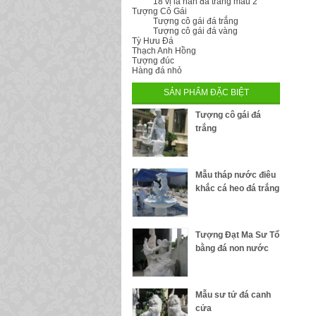
18 vị la hán đá trắng mẫu 2
Tượng Cô Gái
Tượng cô gái đá trắng
Tượng cô gái đá vàng
Tỳ Hưu Đá
Thạch Anh Hồng
Tượng đúc
Hàng đá nhỏ
SẢN PHẨM ĐẶC BIỆT
Tượng cô gái đá
trắng
Mẫu tháp nước điêu
khắc cá heo đá trắng
Tượng Đạt Ma Sư Tổ
bằng đá non nước
Mẫu sư tử đá canh
cửa