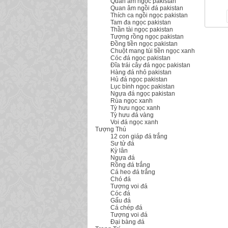
Quan âm ngọc pakistan
Quan âm ngồi đá pakistan
Thích ca ngồi ngọc pakistan
Tam đa ngọc pakistan
Thần tài ngọc pakistan
Tượng rồng ngọc pakistan
Đồng tiền ngọc pakistan
Chuột mang túi tiền ngọc xanh
Cóc đá ngọc pakistan
Đĩa trái cây đá ngọc pakistan
Hàng đá nhỏ pakistan
Hủ đá ngọc pakistan
Lục bình ngọc pakistan
Ngựa đá ngọc pakistan
Rùa ngọc xanh
Tỳ hưu ngọc xanh
Tỳ hưu đá vàng
Voi đá ngọc xanh
Tượng Thú
12 con giáp đá trắng
Sư tử đá
Kỳ lân
Ngựa đá
Rồng đá trắng
Cá heo đá trắng
Chó đá
Tượng voi đá
Cóc đá
Gấu đá
Cá chép đá
Tượng voi đá
Đại bàng đá