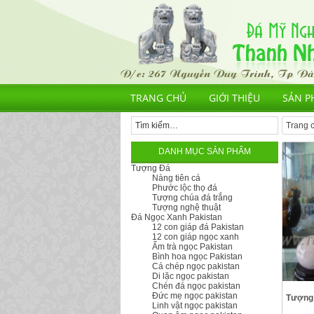
TRANG CHỦ
GIỚI THIỆU
SẢN P
Trang 
DANH MỤC SẢN PHẨM
Tượng Đá
Nàng tiên cá
Phước lộc thọ đá
Tượng chúa đá trắng
Tượng nghệ thuật
Đá Ngọc Xanh Pakistan
12 con giáp đá Pakistan
12 con giáp ngọc xanh
Ấm trà ngọc Pakistan
Bình hoa ngọc Pakistan
Cá chép ngọc pakistan
Di lặc ngọc pakistan
Chén đá ngọc pakistan
Đức mẹ ngọc pakistan
Tượng 
Linh vật ngọc pakistan