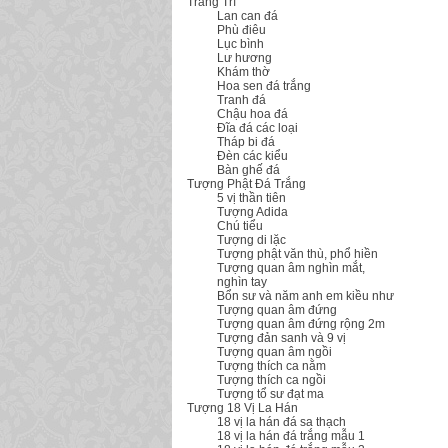
Trang Trí
Lan can đá
Phù điêu
Lục bình
Lư hương
Khám thờ
Hoa sen đá trắng
Tranh đá
Chậu hoa đá
Đĩa đá các loại
Tháp bi đá
Đèn các kiểu
Bàn ghế đá
Tượng Phật Đá Trắng
5 vị thần tiên
Tượng Adida
Chú tiểu
Tượng di lặc
Tượng phật văn thù, phổ hiền
Tượng quan âm nghìn mắt,
nghìn tay
Bổn sư và năm anh em kiều như
Tượng quan âm đứng
Tượng quan âm đứng rộng 2m
Tượng đản sanh và 9 vị
Tượng quan âm ngồi
Tượng thích ca nằm
Tượng thích ca ngồi
Tượng tổ sư đạt ma
Tượng 18 Vị La Hán
18 vị la hán đá sa thạch
18 vị la hán đá trắng mẫu 1