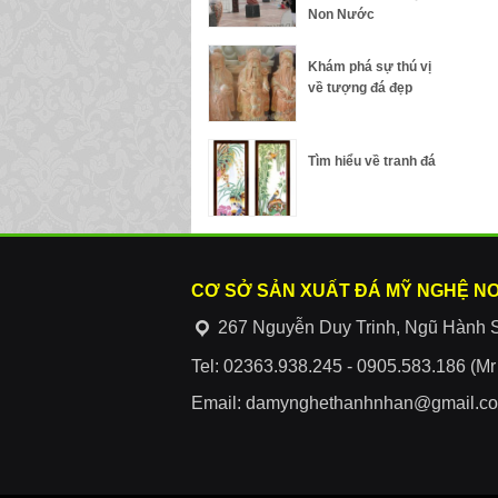
Non Nước
Khám phá sự thú vị
về tượng đá đẹp
Tìm hiểu về tranh đá
CƠ SỞ SẢN XUẤT ĐÁ MỸ NGHỆ N
267 Nguyễn Duy Trinh, Ngũ Hành 
Tel: 02363.938.245 - 0905.583.186 (M
Email: damynghethanhnhan@gmail.c