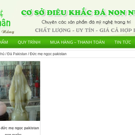
HẨM
QUY TRÌNH
MUA HÀNG – THANH TOÁN
TIN TỨC
chủ
/
Đá Pakistan
/ Đức mẹ ngọc pakistan
đức mẹ ngọc pakistan
non nước