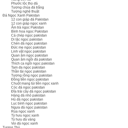
Phước lộc thọ đá
Tượng chúa đá trắng
Tượng nghệ thuật
Đá Ngọc Xanh Pakistan
12 con giáp đá Pakistan
12 con giáp ngọc xanh
Ấm trà ngọc Pakistan
Bình hoa ngọc Pakistan
Cá chép ngọc pakistan
Di lặc ngọc pakistan
Chén đá ngọc pakistan
Đức mẹ ngọc pakistan
Linh vật ngọc pakistan
Quan âm ngọc pakistan
Quan âm ngồi đá pakistan
Thích ca ngồi ngọc pakistan
Tam đa ngọc pakistan
Thần tài ngọc pakistan
Tượng rồng ngọc pakistan
Đồng tiền ngọc pakistan
Chuột mang túi tiền ngọc xanh
Cóc đá ngọc pakistan
Đĩa trái cây đá ngọc pakistan
Hàng đá nhỏ pakistan
Hủ đá ngọc pakistan
Lục bình ngọc pakistan
Ngựa đá ngọc pakistan
Rùa ngọc xanh
Tỳ hưu ngọc xanh
Tỳ hưu đá vàng
Voi đá ngọc xanh
Tượng Thú