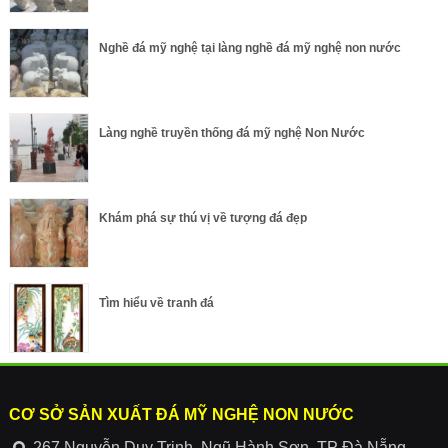
Nghề đá mỹ nghệ tại làng nghề đá mỹ nghệ non nước
Làng nghề truyền thống đá mỹ nghệ Non Nước
Khám phá sự thú vị về tượng đá đẹp
Tìm hiểu về tranh đá
CƠ SỞ SẢN XUẤT ĐÁ MỸ NGHỆ NON NƯỚC
267 Nguyễn Duy Trinh, Ngũ Hành Sơn, TP Đà Nẵng