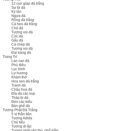
12 con giáp đá trắng
Sư tử đá
Kỳ lân
Ngựa đá
Rồng đá trắng
Cá heo đá trắng
Chó đá
Tượng voi đá
Cóc đá
Gấu đá
Cá chép đá
Tượng voi đá
Đại bàng đá
Trang Trí
Lan can đá
Phù điêu
Lục bình
Lư hương
Khám thờ
Hoa sen đá trắng
Tranh đá
Chậu hoa đá
Đĩa đá các loại
Tháp bi đá
Đèn các kiểu
Bàn ghế đá
Tượng Phật Đá Trắng
5 vị thần tiên
Tượng Adida
Chú tiểu
Tượng di lặc
Tượng phật văn thù, phổ hiền