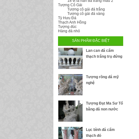
18 vị la hán đá trắng mẫu 2
Tượng Cô Gái
Tượng cô gái đá trắng
Tượng cô gái đá vàng
Tỳ Hưu Đá
Thạch Anh Hồng
Tượng đúc
Hàng đá nhỏ
SẢN PHẨM ĐẶC BIỆT
Lan can đá cẩm
thạch trắng trụ đứng
Tượng rồng đá mỹ
nghệ
Tượng Đạt Ma Sư Tổ
bằng đá non nước
Lục bình đá cẩm
thạch đỏ