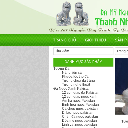
TRANG CHỦ
GIỚI THIỆU
SẢN P
Trang 
DANH MỤC SẢN PHẨM
Tượng Đá
Nàng tiên cá
Phước lộc thọ đá
Tượng chúa đá trắng
Tượng nghệ thuật
Đá Ngọc Xanh Pakistan
12 con giáp đá Pakistan
12 con giáp ngọc xanh
Ấm trà ngọc Pakistan
Bình hoa ngọc Pakistan
Cá chép ngọc pakistan
Di lặc ngọc pakistan
Chén đá ngọc pakistan
Đức mẹ ngọc pakistan
Tượ
Linh vật ngọc pakistan