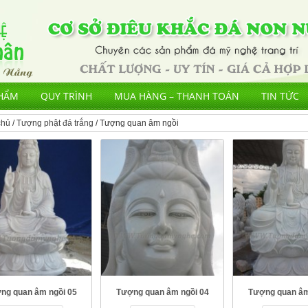
HẨM
QUY TRÌNH
MUA HÀNG – THANH TOÁN
TIN TỨC
chủ
/
Tượng phật đá trắng
/ Tượng quan âm ngồi
ng quan âm ngồi 05
Tượng quan âm ngồi 04
Tượng quan âm