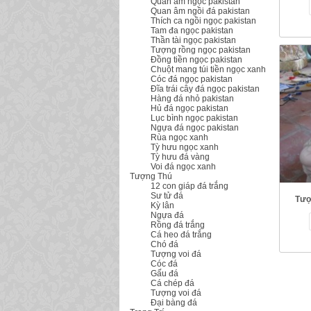
Quan âm ngọc pakistan
Quan âm ngồi đá pakistan
Thích ca ngồi ngọc pakistan
Tam đa ngọc pakistan
Thần tài ngọc pakistan
Tượng rồng ngọc pakistan
Đồng tiền ngọc pakistan
Chuột mang túi tiền ngọc xanh
Cóc đá ngọc pakistan
Đĩa trái cây đá ngọc pakistan
Hàng đá nhỏ pakistan
Hủ đá ngọc pakistan
Lục bình ngọc pakistan
Ngựa đá ngọc pakistan
Rùa ngọc xanh
Tỳ hưu ngọc xanh
Tỳ hưu đá vàng
Voi đá ngọc xanh
Tượng Thú
12 con giáp đá trắng
Sư tử đá
Tượ
Kỳ lân
Ngựa đá
Rồng đá trắng
Cá heo đá trắng
Chó đá
Tượng voi đá
Cóc đá
Gấu đá
Cá chép đá
Tượng voi đá
Đại bàng đá