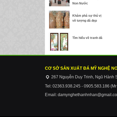
Non Nước
Khám phá sự thú vị
về tượng đá đẹp
Tìm hiểu về tranh đá
CƠ SỞ SẢN XUẤT ĐÁ MỸ NGHỆ N
267 Nguyễn Duy Trinh, Ngũ Hành 
Tel: 02363.938.245 - 0905.583.186 (M
Email: damynghethanhnhan@gmail.c