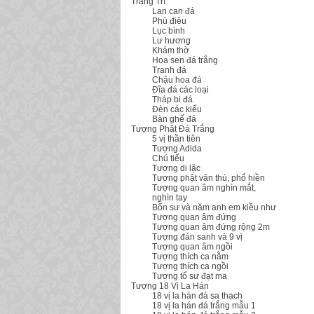
Trang Trí
Lan can đá
Phù điêu
Lục bình
Lư hương
Khám thờ
Hoa sen đá trắng
Tranh đá
Chậu hoa đá
Đĩa đá các loại
Tháp bi đá
Đèn các kiểu
Bàn ghế đá
Tượng Phật Đá Trắng
5 vị thần tiên
Tượng Adida
Chú tiểu
Tượng di lặc
Tượng phật văn thù, phổ hiền
Tượng quan âm nghìn mắt,
nghìn tay
Bổn sư và năm anh em kiều như
Tượng quan âm đứng
Tượng quan âm đứng rộng 2m
Tượng đản sanh và 9 vị
Tượng quan âm ngồi
Tượng thích ca nằm
Tượng thích ca ngồi
Tượng tổ sư đạt ma
Tượng 18 Vị La Hán
18 vị la hán đá sa thạch
18 vị la hán đá trắng mẫu 1