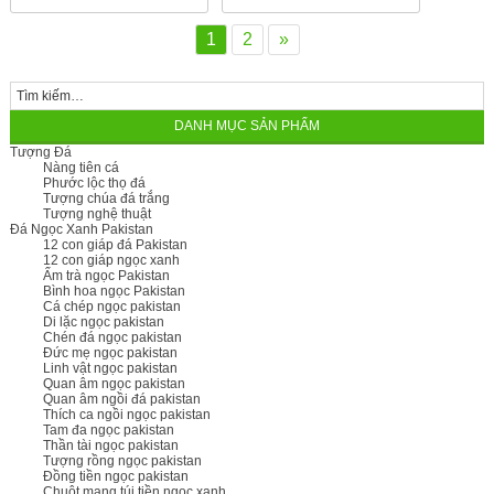
1
2
»
DANH MỤC SẢN PHẨM
Tượng Đá
Nàng tiên cá
Phước lộc thọ đá
Tượng chúa đá trắng
Tượng nghệ thuật
Đá Ngọc Xanh Pakistan
12 con giáp đá Pakistan
12 con giáp ngọc xanh
Ấm trà ngọc Pakistan
Bình hoa ngọc Pakistan
Cá chép ngọc pakistan
Di lặc ngọc pakistan
Chén đá ngọc pakistan
Đức mẹ ngọc pakistan
Linh vật ngọc pakistan
Quan âm ngọc pakistan
Quan âm ngồi đá pakistan
Thích ca ngồi ngọc pakistan
Tam đa ngọc pakistan
Thần tài ngọc pakistan
Tượng rồng ngọc pakistan
Đồng tiền ngọc pakistan
Chuột mang túi tiền ngọc xanh