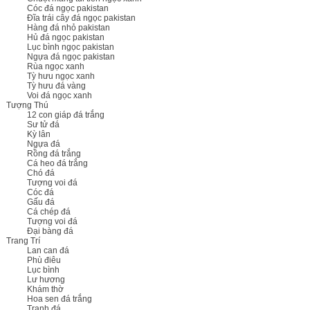
Cóc đá ngọc pakistan
Đĩa trái cây đá ngọc pakistan
Hàng đá nhỏ pakistan
Hủ đá ngọc pakistan
Lục bình ngọc pakistan
Ngựa đá ngọc pakistan
Rùa ngọc xanh
Tỳ hưu ngọc xanh
Tỳ hưu đá vàng
Voi đá ngọc xanh
Tượng Thú
12 con giáp đá trắng
Sư tử đá
Kỳ lân
Ngựa đá
Rồng đá trắng
Cá heo đá trắng
Chó đá
Tượng voi đá
Cóc đá
Gấu đá
Cá chép đá
Tượng voi đá
Đại bàng đá
Trang Trí
Lan can đá
Phù điêu
Lục bình
Lư hương
Khám thờ
Hoa sen đá trắng
Tranh đá