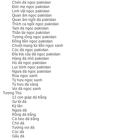
Chén đá ngọc pakistan
Đức mẹ ngọc pakistan
Linh vật ngọc pakistan
Quan âm ngọc pakistan
Quan âm ngồi đá pakistan
Thích ca ngồi ngọc pakistan
Tam đa ngọc pakistan
Thần tài ngọc pakistan
Tượng rồng ngọc pakistan
Đồng tiền ngọc pakistan
Chuột mang túi tiền ngọc xanh
Cóc đá ngọc pakistan
Đĩa trái cây đá ngọc pakistan
Hàng đá nhỏ pakistan
Hủ đá ngọc pakistan
Lục bình ngọc pakistan
Ngựa đá ngọc pakistan
Rùa ngọc xanh
Tỳ hưu ngọc xanh
Tỳ hưu đá vàng
Voi đá ngọc xanh
Tượng Thú
12 con giáp đá trắng
Sư tử đá
Kỳ lân
Ngựa đá
Rồng đá trắng
Cá heo đá trắng
Chó đá
Tượng voi đá
Cóc đá
Gấu đá