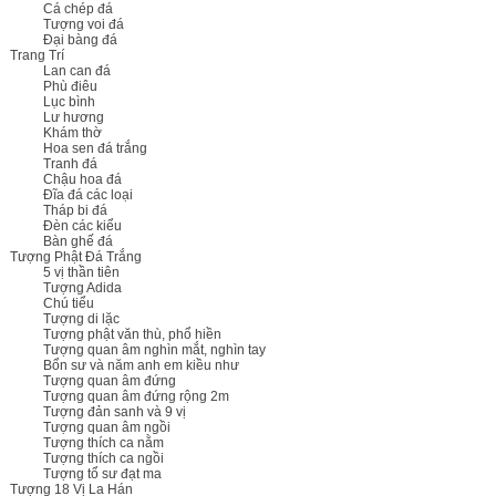
Cá chép đá
Tượng voi đá
Đại bàng đá
Trang Trí
Lan can đá
Phù điêu
Lục bình
Lư hương
Khám thờ
Hoa sen đá trắng
Tranh đá
Chậu hoa đá
Đĩa đá các loại
Tháp bi đá
Đèn các kiểu
Bàn ghế đá
Tượng Phật Đá Trắng
5 vị thần tiên
Tượng Adida
Chú tiểu
Tượng di lặc
Tượng phật văn thù, phổ hiền
Tượng quan âm nghìn mắt, nghìn tay
Bổn sư và năm anh em kiều như
Tượng quan âm đứng
Tượng quan âm đứng rộng 2m
Tượng đản sanh và 9 vị
Tượng quan âm ngồi
Tượng thích ca nằm
Tượng thích ca ngồi
Tượng tổ sư đạt ma
Tượng 18 Vị La Hán