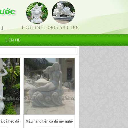
LIÊN HỆ
và cá heo đá
Mẫu nàng tiên ca đá mỹ nghệ