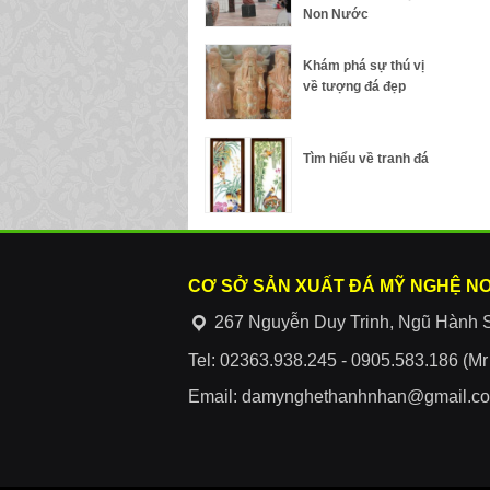
Non Nước
Khám phá sự thú vị
về tượng đá đẹp
Tìm hiểu về tranh đá
CƠ SỞ SẢN XUẤT ĐÁ MỸ NGHỆ N
267 Nguyễn Duy Trinh, Ngũ Hành 
Tel: 02363.938.245 - 0905.583.186 (M
Email: damynghethanhnhan@gmail.c