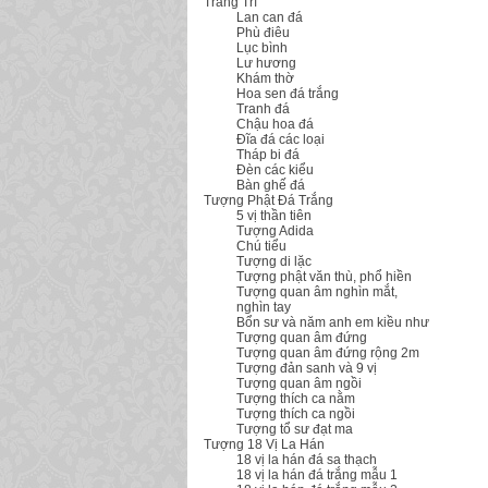
Trang Trí
Lan can đá
Phù điêu
Lục bình
Lư hương
Khám thờ
Hoa sen đá trắng
Tranh đá
Chậu hoa đá
Đĩa đá các loại
Tháp bi đá
Đèn các kiểu
Bàn ghế đá
Tượng Phật Đá Trắng
5 vị thần tiên
Tượng Adida
Chú tiểu
Tượng di lặc
Tượng phật văn thù, phổ hiền
Tượng quan âm nghìn mắt,
nghìn tay
Bổn sư và năm anh em kiều như
Tượng quan âm đứng
Tượng quan âm đứng rộng 2m
Tượng đản sanh và 9 vị
Tượng quan âm ngồi
Tượng thích ca nằm
Tượng thích ca ngồi
Tượng tổ sư đạt ma
Tượng 18 Vị La Hán
18 vị la hán đá sa thạch
18 vị la hán đá trắng mẫu 1