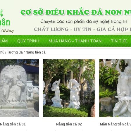
HẨM
QUY TRÌNH
MUA HÀNG – THANH TOÁN
TIN TỨC
chủ
/
Tượng đá
/ Nàng tiên cá
Nàng tiên cá 01
Nàng tiên cá 02
Mẫu Nàng tiên cá 