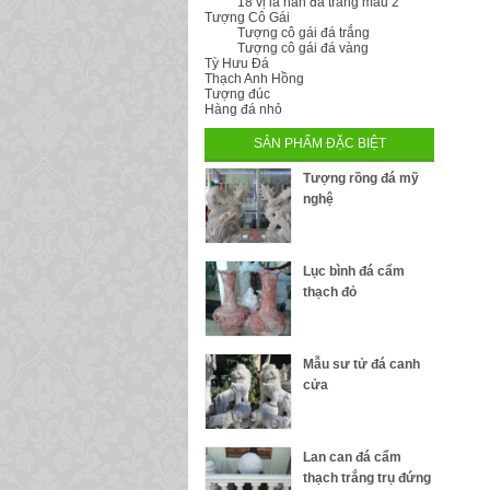
18 vị la hán đá trắng mẫu 2
Tượng Cô Gái
Tượng cô gái đá trắng
Tượng cô gái đá vàng
Tỳ Hưu Đá
Thạch Anh Hồng
Tượng đúc
Hàng đá nhỏ
SẢN PHẨM ĐẶC BIỆT
Tượng rồng đá mỹ
nghệ
Lục bình đá cẩm
thạch đỏ
Mẫu sư tử đá canh
cửa
Lan can đá cẩm
thạch trắng trụ đứng