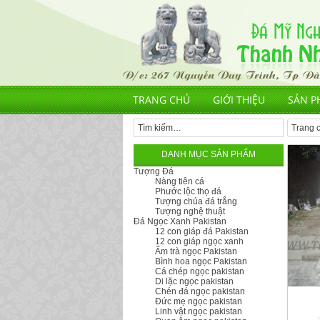
TRANG CHỦ
GIỚI THIỆU
SẢN P
Trang 
DANH MỤC SẢN PHẨM
Tượng Đá
Nàng tiên cá
Phước lộc thọ đá
Tượng chúa đá trắng
Tượng nghệ thuật
Đá Ngọc Xanh Pakistan
12 con giáp đá Pakistan
12 con giáp ngọc xanh
Ấm trà ngọc Pakistan
Bình hoa ngọc Pakistan
Cá chép ngọc pakistan
Di lặc ngọc pakistan
Chén đá ngọc pakistan
Đức mẹ ngọc pakistan
Linh vật ngọc pakistan