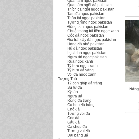
Quan âm ngọc pakistan
Quan âm ngồi đá pakistan
Thích ca ngồi ngọc pakistan
Tam đa ngọc pakistan
Thần tài ngọc pakistan
Tượng rồng ngọc pakistan
Đồng tiền ngọc pakistan
Chuột mang túi tiền ngọc xanh
Cóc đá ngọc pakistan
Đĩa trái cây đá ngọc pakistan
Hàng đá nhỏ pakistan
Hủ đá ngọc pakistan
Lục bình ngọc pakistan
Ngựa đá ngọc pakistan
Rùa ngọc xanh
Tỳ hưu ngọc xanh
Tỳ hưu đá vàng
Voi đá ngọc xanh
Tượng Thú
12 con giáp đá trắng
Sư tử đá
Nàng 
Kỳ lân
Ngựa đá
Rồng đá trắng
Cá heo đá trắng
Chó đá
Tượng voi đá
Cóc đá
Gấu đá
Cá chép đá
Tượng voi đá
Đại bàng đá