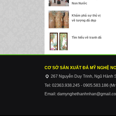
Non Nước
Khám phá sự thú vị
về tượng đá đẹp
Tìm hiểu về tranh đá
CƠ SỞ SẢN XUẤT ĐÁ MỸ NGHỆ N
267 Nguyễn Duy Trinh, Ngũ Hành 
Tel: 02363.938.245 - 0905.583.186 (M
Email: damynghethanhnhan@gmail.c