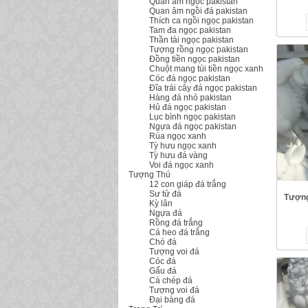
Quan âm ngọc pakistan
Quan âm ngồi đá pakistan
Thích ca ngồi ngọc pakistan
Tam đa ngọc pakistan
Thần tài ngọc pakistan
Tượng rồng ngọc pakistan
Đồng tiền ngọc pakistan
Chuột mang túi tiền ngọc xanh
Cóc đá ngọc pakistan
Đĩa trái cây đá ngọc pakistan
Hàng đá nhỏ pakistan
Hủ đá ngọc pakistan
Lục bình ngọc pakistan
Ngựa đá ngọc pakistan
Rùa ngọc xanh
Tỳ hưu ngọc xanh
Tỳ hưu đá vàng
Voi đá ngọc xanh
Tượng Thú
12 con giáp đá trắng
Sư tử đá
Tượng
Kỳ lân
Ngựa đá
Rồng đá trắng
Cá heo đá trắng
Chó đá
Tượng voi đá
Cóc đá
Gấu đá
Cá chép đá
Tượng voi đá
Đại bàng đá