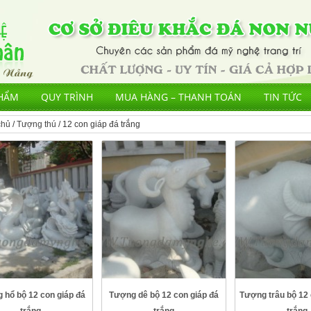
HẨM
QUY TRÌNH
MUA HÀNG – THANH TOÁN
TIN TỨC
chủ
/
Tượng thú
/ 12 con giáp đá trắng
 hổ bộ 12 con giáp đá
Tượng dê bộ 12 con giáp đá
Tượng trâu bộ 12 
trắng
trắng
trắng