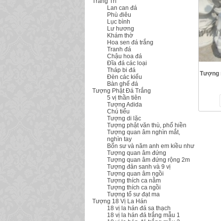
Trang Trí
Lan can đá
Phù điêu
Lục bình
Lư hương
Khám thờ
Hoa sen đá trắng
Tranh đá
Chậu hoa đá
Đĩa đá các loại
Tháp bi đá
Tượng 
Đèn các kiểu
Bàn ghế đá
Tượng Phật Đá Trắng
5 vị thần tiên
Tượng Adida
Chú tiểu
Tượng di lặc
Tượng phật văn thù, phổ hiền
Tượng quan âm nghìn mắt,
nghìn tay
Bổn sư và năm anh em kiều như
Tượng quan âm đứng
Tượng quan âm đứng rộng 2m
Tượng đản sanh và 9 vị
Tượng quan âm ngồi
Tượng thích ca nằm
Tượng thích ca ngồi
Tượng tổ sư đạt ma
Tượng 18 Vị La Hán
18 vị la hán đá sa thạch
18 vị la hán đá trắng mẫu 1