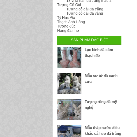
18 vị la hán đá trắng mẫu 2
Tượng Cô Gái
Tượng cô gái đá trắng
Tượng cô gái đá vàng
Tỳ Hưu Đá
Thạch Anh Hồng
Tượng đúc
Hàng đá nhỏ
SẢN PHẨM ĐẶC BIỆT
Lục bình đá cẩm
thạch đỏ
Mẫu sư tử đá canh
cửa
Tượng rồng đá mỹ
nghệ
Mẫu tháp nước điêu
khắc cá heo đá trắng