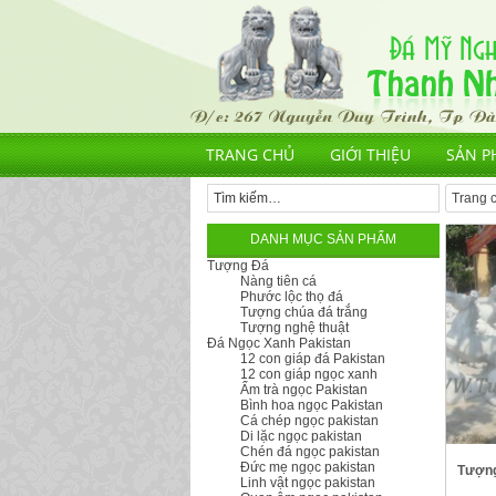
TRANG CHỦ
GIỚI THIỆU
SẢN P
Trang 
DANH MỤC SẢN PHẨM
Tượng Đá
Nàng tiên cá
Phước lộc thọ đá
Tượng chúa đá trắng
Tượng nghệ thuật
Đá Ngọc Xanh Pakistan
12 con giáp đá Pakistan
12 con giáp ngọc xanh
Ấm trà ngọc Pakistan
Bình hoa ngọc Pakistan
Cá chép ngọc pakistan
Di lặc ngọc pakistan
Chén đá ngọc pakistan
Đức mẹ ngọc pakistan
Tượng
Linh vật ngọc pakistan