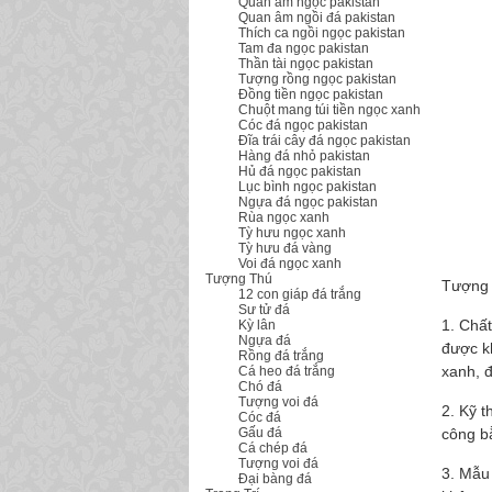
Quan âm ngọc pakistan
Quan âm ngồi đá pakistan
Thích ca ngồi ngọc pakistan
Tam đa ngọc pakistan
Thần tài ngọc pakistan
Tượng rồng ngọc pakistan
Đồng tiền ngọc pakistan
Chuột mang túi tiền ngọc xanh
Cóc đá ngọc pakistan
Đĩa trái cây đá ngọc pakistan
Hàng đá nhỏ pakistan
Hủ đá ngọc pakistan
Lục bình ngọc pakistan
Ngựa đá ngọc pakistan
Rùa ngọc xanh
Tỳ hưu ngọc xanh
Tỳ hưu đá vàng
Voi đá ngọc xanh
Tượng Thú
Tượng 
12 con giáp đá trắng
Sư tử đá
1. Chấ
Kỳ lân
Ngựa đá
được k
Rồng đá trắng
xanh, đ
Cá heo đá trắng
Chó đá
Tượng voi đá
2. Kỹ 
Cóc đá
Gấu đá
công bằ
Cá chép đá
Tượng voi đá
3. Mẫu
Đại bàng đá