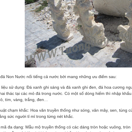
đá Non Nước nổi tiếng cả nước bởi mang những ưu điểm sau:
t liệu sử dụng: Đá xanh ghi sáng và đá xanh ghi đen, đá hoa cương ng
hai thác tại các mỏ đá trong nước. Có một số dòng hiếm thì nhập khẩ
ỏ, tím, vàng, trắng, đen…
thuật chạm khắc: Hoa văn truyền thống như sóng, vân mây, sen, tùng cú
ng sức người tỉ mỉ trong từng nét khắc.
 mã đa dạng: Mẫu mộ truyền thống có các dáng tròn hoặc vuông, tròn l