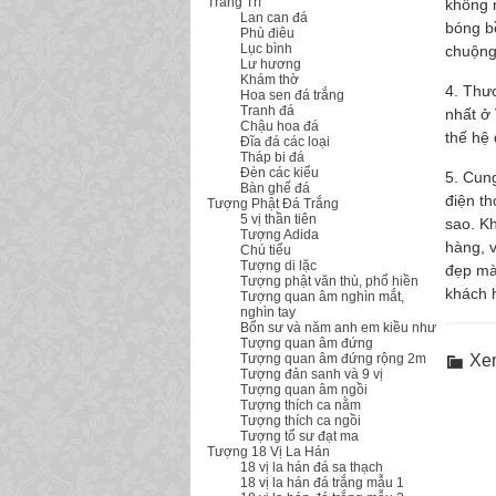
Trang Trí
không 
Lan can đá
bóng b
Phù điêu
Lục bình
chuộng
Lư hương
Khám thờ
4. Thư
Hoa sen đá trắng
Tranh đá
nhất ở
Chậu hoa đá
thế hệ 
Đĩa đá các loại
Tháp bi đá
Đèn các kiểu
5. Cun
Bàn ghế đá
điện th
Tượng Phật Đá Trắng
5 vị thần tiên
sao. K
Tượng Adida
hàng, 
Chú tiểu
Tượng di lặc
đẹp mà 
Tượng phật văn thù, phổ hiền
khách 
Tượng quan âm nghìn mắt,
nghìn tay
Bổn sư và năm anh em kiều như
Tượng quan âm đứng
Tượng quan âm đứng rộng 2m
Xe
Tượng đản sanh và 9 vị
Tượng quan âm ngồi
Tượng thích ca nằm
Tượng thích ca ngồi
Tượng tổ sư đạt ma
Tượng 18 Vị La Hán
18 vị la hán đá sa thạch
18 vị la hán đá trắng mẫu 1