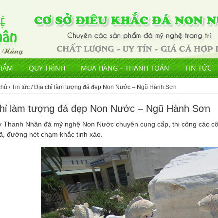
HẨM
QUY TRÌNH
MUA HÀNG – THANH TOÁN
TIN TỨC
chủ
/
Tin tức
/ Địa chỉ làm tượng đá đẹp Non Nước – Ngũ Hành Sơn
chỉ làm tượng đá đẹp Non Nước – Ngũ Hành Sơn
y Thanh Nhân đá mỹ nghệ Non Nước chuyên cung cấp, thi công các côn
, đường nét chạm khắc tinh xảo.