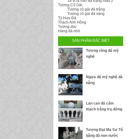
18 vị la hán đá trắng mẫu 2
Tượng Cô Gái
Tượng cô gái đá trắng
Tượng cô gái đá vàng
Tỳ Hưu Đá
Thạch Anh Hồng
Tượng đúc
Hàng đá nhỏ
SẢN PHẨM ĐẶC BIỆT
Tượng rồng đá mỹ
nghệ
Ngựa đá mỹ nghệ đà
nẵng
Lan can đá cẩm
thạch trắng trụ đứng
Tượng Đạt Ma Sư Tổ
bằng đá non nước