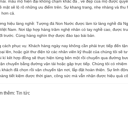
mái. mẫu mộ hiện đại không chạm khắc đá , vẻ đẹp của mộ được quyết
ề mặt sẽ lộ rõ những ưu điểm trên. Sự khang trang, nhẹ nhàng và thu 
 hơn cả.
ơng hiệu làng nghề: Tượng đá Non Nước được làm từ làng nghề đá Ng
 Việt Nam. Nơi tập hợp hàng trăm nghệ nhân có tay nghề cao, được tru
đi trước. Cùng hàng nghìn thợ được đào tạo bài bản.
g cách phục vụ: Khách hàng ngày nay không cần phải trực tiếp đến tận 
oại lên, hoặc gửi thư điện tử các nhân viên kỹ thuật của chúng tôi sẽ 
hi kí kêt hợp đồng sẽ thực hiện từng bên một rồi chuyển qua đường bư
vận chuyển bằng đường vận tải hoặc gặp trực tiếp. Chúng tôi có nhiệ
khách đã chọn rồi vận chuyển tận nơi, lắp đặt hoàn thiện. Sự linh độ
hàng tiết kiệm được thời gian, công sức mà vẫn nhận được hiệu quả cô
m thêm:
Tin tức