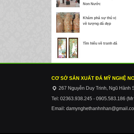
Non Nước
Khám phá sự thú vị
về tượng đá đẹp
Tìm hiểu về tranh đá
CƠ SỞ SẢN XUẤT ĐÁ MỸ NGHỆ N
267 Nguyễn Duy Trinh, Ngũ Hành 
Tel: 02363.938.245 - 0905.583.186 (M
Email: damynghethanhnhan@gmail.c