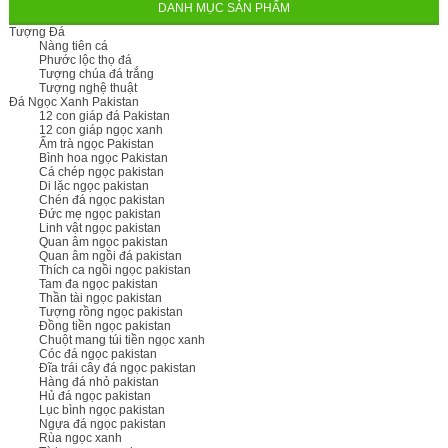
DANH MỤC SẢN PHẨM
Tượng Đá
Nàng tiên cá
Phước lộc thọ đá
Tượng chúa đá trắng
Tượng nghệ thuật
Đá Ngọc Xanh Pakistan
12 con giáp đá Pakistan
12 con giáp ngọc xanh
Ấm trà ngọc Pakistan
Bình hoa ngọc Pakistan
Cá chép ngọc pakistan
Di lặc ngọc pakistan
Chén đá ngọc pakistan
Đức mẹ ngọc pakistan
Linh vật ngọc pakistan
Quan âm ngọc pakistan
Quan âm ngồi đá pakistan
Thích ca ngồi ngọc pakistan
Tam đa ngọc pakistan
Thần tài ngọc pakistan
Tượng rồng ngọc pakistan
Đồng tiền ngọc pakistan
Chuột mang túi tiền ngọc xanh
Cóc đá ngọc pakistan
Đĩa trái cây đá ngọc pakistan
Hàng đá nhỏ pakistan
Hủ đá ngọc pakistan
Lục bình ngọc pakistan
Ngựa đá ngọc pakistan
Rùa ngọc xanh