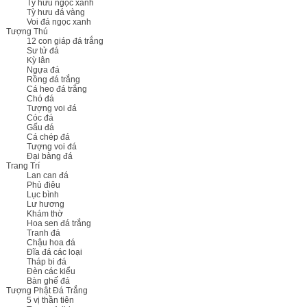
Tỳ hưu ngọc xanh
Tỳ hưu đá vàng
Voi đá ngọc xanh
Tượng Thú
12 con giáp đá trắng
Sư tử đá
Kỳ lân
Ngựa đá
Rồng đá trắng
Cá heo đá trắng
Chó đá
Tượng voi đá
Cóc đá
Gấu đá
Cá chép đá
Tượng voi đá
Đại bàng đá
Trang Trí
Lan can đá
Phù điêu
Lục bình
Lư hương
Khám thờ
Hoa sen đá trắng
Tranh đá
Chậu hoa đá
Đĩa đá các loại
Tháp bi đá
Đèn các kiểu
Bàn ghế đá
Tượng Phật Đá Trắng
5 vị thần tiên