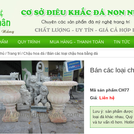
HẨM
QUY TRÌNH
MUA HÀNG – THANH TOÁN
TIN TỨC
chủ
/
Trang trí
/
Chậu hoa đá
/ Bán các loại chậu hoa bằng đá
Bán các loại c
Mã sản phẩm
:
CH77
Giá
:
Liên hệ
Lưu ý: sản phẩm được đ
loại đá khác nhau, Quý 
và tư vấn rõ hơn. Hotli