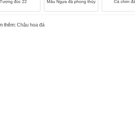
Tượng đúc 22
Mẫu Ngựa đá phong thủy
Cá chim đ
m thêm:
Chậu hoa đá