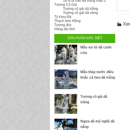
18 vị la hán đá trắng mẫu 2
Tượng Cô Gái
Tượng cô gái đá trắng
Tượng cô gái đá vàng
Tỳ Hưu Đá
Thạch Anh Hồng
Xe
Tượng đúc
Hàng đá nhỏ
SẢN PHẨM ĐẶC BIỆT
Mẫu sư tử đá canh
cửa
Mẫu tháp nước điêu
khắc cá heo đá trắng
Tượng cô gái đá
trắng
Ngựa đá mỹ nghệ đà
nẵng