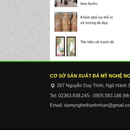
Non Nước
Khám phá sự thú vị
về tượng đá đẹp
Tìm hiểu về tranh đá
CƠ SỞ SẢN XUẤT ĐÁ MỸ NGHỆ N
267 Nguyễn Duy Trinh, Ngũ Hành 
Tel: 02363.938.245 - 0905.583.186 (M
Email: damynghethanhnhan@gmail.c