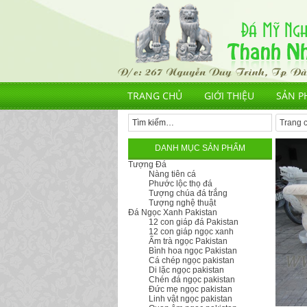
TRANG CHỦ
GIỚI THIỆU
SẢN P
Trang 
DANH MỤC SẢN PHẨM
Tượng Đá
Nàng tiên cá
Phước lộc thọ đá
Tượng chúa đá trắng
Tượng nghệ thuật
Đá Ngọc Xanh Pakistan
12 con giáp đá Pakistan
12 con giáp ngọc xanh
Ấm trà ngọc Pakistan
Bình hoa ngọc Pakistan
Cá chép ngọc pakistan
Di lặc ngọc pakistan
Chén đá ngọc pakistan
Đức mẹ ngọc pakistan
Linh vật ngọc pakistan