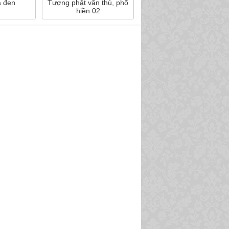
á đen
Tượng phật văn thù, phổ
hiền 02