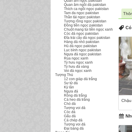
Quan âm ngọc pakistan
Quan âm ngồi đá pakistan
Thích ca ngồi ngọc pakistan
Tam đa ngọc pakistan
Thôn
Thần tài ngọc pakistan
Tượng rồng ngọc pakistan
Đồng tiền ngọc pakistan
Có 
Chuột mang túi tiền ngọc xanh
Cóc đá ngọc pakistan
Đĩa trái cây đá ngọc pakistan
Hàng đá nhỏ pakistan
Hủ đá ngọc pakistan
Lục bình ngọc pakistan
Ngựa đá ngọc pakistan
Rùa ngọc xanh
Tỳ hưu ngọc xanh
Tỳ hưu đá vàng
Voi đá ngọc xanh
Tượng Thú
12 con giáp đá trắng
Sư tử đá
Kỳ lân
Ngựa đá
Rồng đá trắng
Cá heo đá trắng
Chậu
Chó đá
Tượng voi đá
Cóc đá
Nhữ
Gấu đá
Cá chép đá
Tượng voi đá
Đại bàng đá