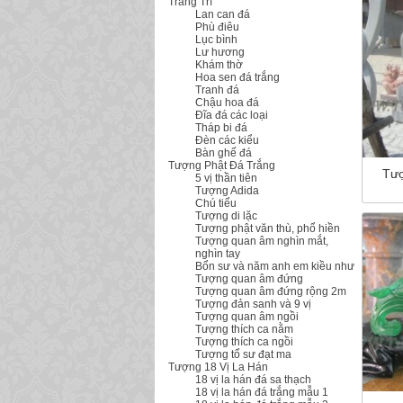
Trang Trí
Lan can đá
Phù điêu
Lục bình
Lư hương
Khám thờ
Hoa sen đá trắng
Tranh đá
Chậu hoa đá
Đĩa đá các loại
Tháp bi đá
Đèn các kiểu
Bàn ghế đá
Tượng Phật Đá Trắng
Tượ
5 vị thần tiên
Tượng Adida
Chú tiểu
Tượng di lặc
Tượng phật văn thù, phổ hiền
Tượng quan âm nghìn mắt,
nghìn tay
Bổn sư và năm anh em kiều như
Tượng quan âm đứng
Tượng quan âm đứng rộng 2m
Tượng đản sanh và 9 vị
Tượng quan âm ngồi
Tượng thích ca nằm
Tượng thích ca ngồi
Tượng tổ sư đạt ma
Tượng 18 Vị La Hán
18 vị la hán đá sa thạch
18 vị la hán đá trắng mẫu 1