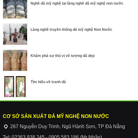
Nghề đá mỹ nghệ tại làng nghề đá mỹ nghệ non nước
Làng nghề truyền thống đá mỹ nghệ Non Nước
Khám phá sự thú vị về tượng đá đẹp
Tìm hiểu về tranh đá
CƠ SỞ SẢN XUẤT ĐÁ MỸ NGHỆ NON NƯỚC
267 Nguyễn Duy Trinh, Ngũ Hành Sơn, TP Đà Nẵng
Tel: 02363.938.245 - 0905.583.186 (Mr Nhân)