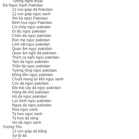
Tượng nghệ thuật
Đá Ngọc Xanh Pakistan
12 con giáp đá Pakistan
12 con giáp ngọc xanh
Ấm trà ngọc Pakistan
Bình hoa ngọc Pakistan
Cá chép ngọc pakistan
Di lặc ngọc pakistan
Chén đá ngọc pakistan
Đức mẹ ngọc pakistan
Linh vật ngọc pakistan
Quan âm ngọc pakistan
Quan âm ngồi đá pakistan
Thích ca ngồi ngọc pakistan
Tam đa ngọc pakistan
Thần tài ngọc pakistan
Tượng rồng ngọc pakistan
Đồng tiền ngọc pakistan
Chuột mang túi tiền ngọc xanh
Cóc đá ngọc pakistan
Đĩa trái cây đá ngọc pakistan
Hàng đá nhỏ pakistan
Hủ đá ngọc pakistan
Lục bình ngọc pakistan
Ngựa đá ngọc pakistan
Rùa ngọc xanh
Tỳ hưu ngọc xanh
Tỳ hưu đá vàng
Voi đá ngọc xanh
Tượng Thú
12 con giáp đá trắng
Sư tử đá