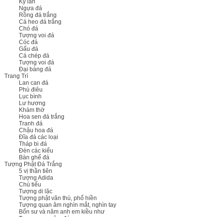
Kỳ lân
Ngựa đá
Rồng đá trắng
Cá heo đá trắng
Chó đá
Tượng voi đá
Cóc đá
Gấu đá
Cá chép đá
Tượng voi đá
Đại bàng đá
Trang Trí
Lan can đá
Phù điêu
Lục bình
Lư hương
Khám thờ
Hoa sen đá trắng
Tranh đá
Chậu hoa đá
Đĩa đá các loại
Tháp bi đá
Đèn các kiểu
Bàn ghế đá
Tượng Phật Đá Trắng
5 vị thần tiên
Tượng Adida
Chú tiểu
Tượng di lặc
Tượng phật văn thù, phổ hiền
Tượng quan âm nghìn mắt, nghìn tay
Bổn sư và năm anh em kiều như