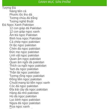
DANH MỤC SẢN PHẨM
Tượng Đá
Nàng tiên cá
Phước lộc thọ đá
Tượng chúa đá trắng
Tượng nghệ thuật
Đá Ngọc Xanh Pakistan
12 con giáp đá Pakistan
12 con giáp ngọc xanh
Ấm trà ngọc Pakistan
Bình hoa ngọc Pakistan
Cá chép ngọc pakistan
Di lặc ngọc pakistan
Chén đá ngọc pakistan
Đức mẹ ngọc pakistan
Linh vật ngọc pakistan
Quan âm ngọc pakistan
Quan âm ngồi đá pakistan
Thích ca ngồi ngọc pakistan
Tam đa ngọc pakistan
Thần tài ngọc pakistan
Tượng rồng ngọc pakistan
Đồng tiền ngọc pakistan
Chuột mang túi tiền ngọc xanh
Cóc đá ngọc pakistan
Đĩa trái cây đá ngọc pakistan
Hàng đá nhỏ pakistan
Hủ đá ngọc pakistan
Lục bình ngọc pakistan
Ngựa đá ngọc pakistan
Rùa ngọc xanh