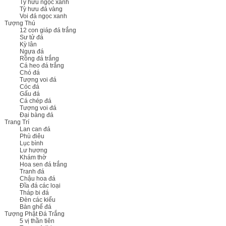
Tỳ hưu ngọc xanh
Tỳ hưu đá vàng
Voi đá ngọc xanh
Tượng Thú
12 con giáp đá trắng
Sư tử đá
Kỳ lân
Ngựa đá
Rồng đá trắng
Cá heo đá trắng
Chó đá
Tượng voi đá
Cóc đá
Gấu đá
Cá chép đá
Tượng voi đá
Đại bàng đá
Trang Trí
Lan can đá
Phù điêu
Lục bình
Lư hương
Khám thờ
Hoa sen đá trắng
Tranh đá
Chậu hoa đá
Đĩa đá các loại
Tháp bi đá
Đèn các kiểu
Bàn ghế đá
Tượng Phật Đá Trắng
5 vị thần tiên