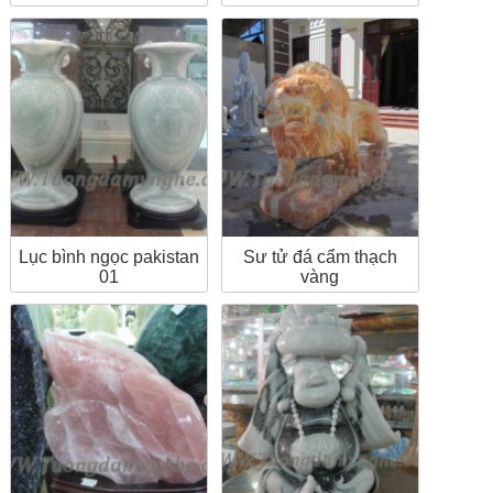
Lục bình ngọc pakistan
Sư tử đá cẩm thạch
01
vàng