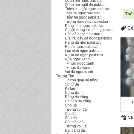
Quan âm ngọc pakistan
Quan âm ngồi đá pakistan
Thích ca ngồi ngọc pakistan
Tam đa ngọc pakistan
Thôn
Thần tài ngọc pakistan
Tượng rồng ngọc pakistan
Đồng tiền ngọc pakistan
Có 
Chuột mang túi tiền ngọc xanh
Cóc đá ngọc pakistan
Đĩa trái cây đá ngọc pakistan
Hàng đá nhỏ pakistan
Hủ đá ngọc pakistan
Lục bình ngọc pakistan
Ngựa đá ngọc pakistan
Rùa ngọc xanh
Tỳ hưu ngọc xanh
Tỳ hưu đá vàng
Voi đá ngọc xanh
Tượng Thú
12 con giáp đá trắng
Sư tử đá
Kỳ lân
Ngựa đá
Rồng đá trắng
Cá heo đá trắng
Chó đá
Tượng voi đá
Cóc đá
Nhữ
Gấu đá
Cá chép đá
Tượng voi đá
Đại bàng đá