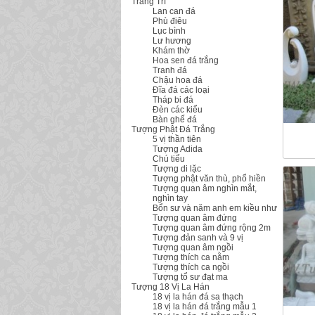
Trang Trí
Lan can đá
Phù điêu
Lục bình
Lư hương
Khám thờ
Hoa sen đá trắng
Tranh đá
Chậu hoa đá
Đĩa đá các loại
Tháp bi đá
Đèn các kiểu
Bàn ghế đá
Tượng Phật Đá Trắng
5 vị thần tiên
Tượng Adida
Chú tiểu
Tượng di lặc
Tượng phật văn thù, phổ hiền
Tượng quan âm nghìn mắt,
nghìn tay
Bổn sư và năm anh em kiều như
Tượng quan âm đứng
Tượng quan âm đứng rộng 2m
Tượng đản sanh và 9 vị
Tượng quan âm ngồi
Tượng thích ca nằm
Tượng thích ca ngồi
Tượng tổ sư đạt ma
Tượng 18 Vị La Hán
18 vị la hán đá sa thạch
18 vị la hán đá trắng mẫu 1