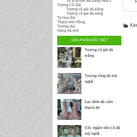
18 vị la hán đá trắng mẫu 2
Tượng Cô Gái
Tượng cô gái đá trắng
Tượng cô gái đá vàng
Tỳ Hưu Đá
Thạch Anh Hồng
Xe
Tượng đúc
Hàng đá nhỏ
SẢN PHẨM ĐẶC BIỆT
Tượng cô gái đá
trắng
Tượng rồng đá mỹ
nghệ
Lục bình đá cẩm
thạch đỏ
Cóc ngậm tiền cổ đá
mỹ nghệ