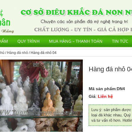
HẨM
QUY TRÌNH
MUA HÀNG – THANH TOÁN
TIN TỨC
chủ
/
Hàng đá nhỏ
/ Hàng đá nhỏ 04
Hàng đá nhỏ 0
Mã sản phẩm
:
DN4
Giá
:
Liên hệ
Lưu ý: sản phẩm được đ
loại đá khác nhau, Quý 
và tư vấn rõ hơn. Hotli