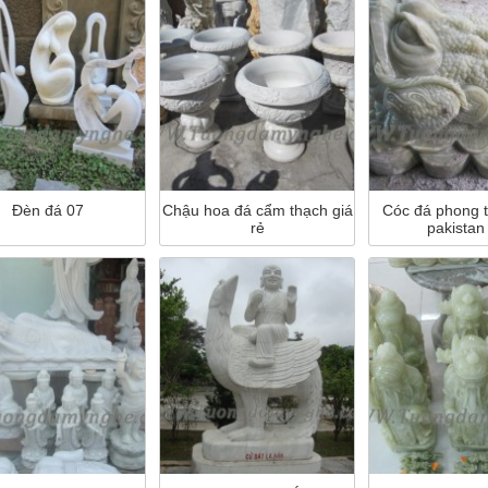
Đèn đá 07
Chậu hoa đá cẩm thạch giá
Cóc đá phong 
rẻ
pakistan