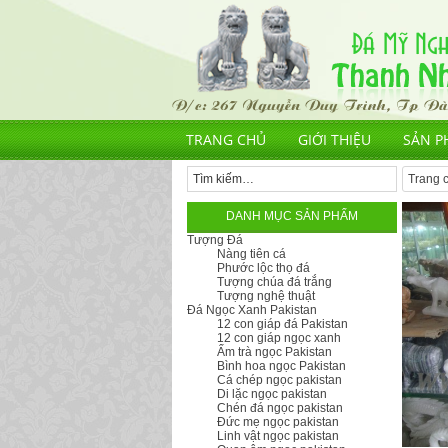
TRANG CHỦ
GIỚI THIỆU
SẢN P
Trang 
DANH MỤC SẢN PHẨM
Tượng Đá
Nàng tiên cá
Phước lộc thọ đá
Tượng chúa đá trắng
Tượng nghệ thuật
Đá Ngọc Xanh Pakistan
12 con giáp đá Pakistan
12 con giáp ngọc xanh
Ấm trà ngọc Pakistan
Bình hoa ngọc Pakistan
Cá chép ngọc pakistan
Di lặc ngọc pakistan
Chén đá ngọc pakistan
Đức mẹ ngọc pakistan
Linh vật ngọc pakistan