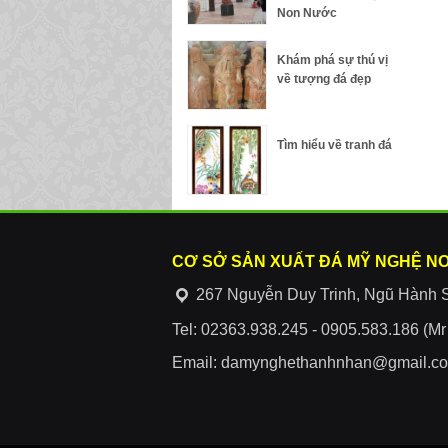
Non Nước
Khám phá sự thú vị
về tượng đá đẹp
Tìm hiểu về tranh đá
CƠ SỞ SẢN XUẤT ĐÁ MỸ NGHỆ N
267 Nguyễn Duy Trinh, Ngũ Hành 
Tel: 02363.938.245 - 0905.583.186 (M
Email: damynghethanhnhan@gmail.c