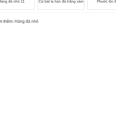
Hàng đá nhỏ 11
Cử bát la hán đá trắng xám
Phước lộc 
m thêm:
Hàng đá nhỏ