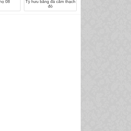
thọ 08
Tỳ hưu bằng đá cẩm thạch
đỏ