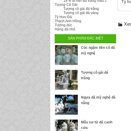
18 vị la hán đá trắng mẫu 2
Tỳ h
Tượng Cô Gái
Tượng cô gái đá trắng
Tượng cô gái đá vàng
Tỳ Hưu Đá
Thạch Anh Hồng
Xe
Tượng đúc
Hàng đá nhỏ
SẢN PHẨM ĐẶC BIỆT
Cóc ngậm tiền cổ đá
mỹ nghệ
Tượng cô gái đá
trắng
Ngựa đá mỹ nghệ đà
nẵng
Mẫu sư tử đá canh
cửa