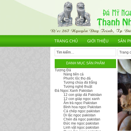
TRANG CHỦ
GIỚI THIỆU
SẢN P
Trang 
DANH MỤC SẢN PHẨM
Tượng Đá
Nàng tiên cá
Phước lộc thọ đá
Tượng chúa đá trắng
Tượng nghệ thuật
Đá Ngọc Xanh Pakistan
12 con giáp đá Pakistan
12 con giáp ngọc xanh
Ấm trà ngọc Pakistan
Bình hoa ngọc Pakistan
Cá chép ngọc pakistan
Di lặc ngọc pakistan
Chén đá ngọc pakistan
Đức mẹ ngọc pakistan
Linh vật ngọc pakistan