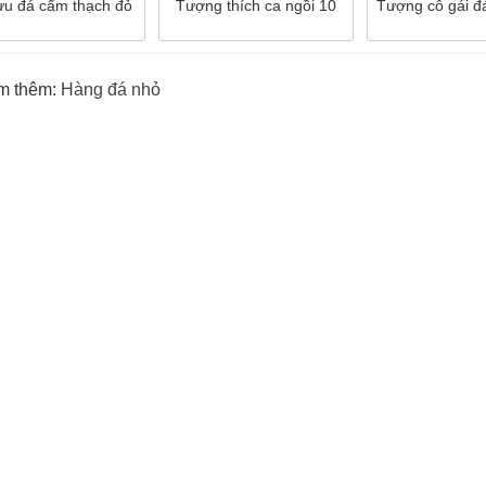
ưu đá cẩm thạch đỏ
Tượng thích ca ngồi 10
Tượng cô gái đ
m thêm:
Hàng đá nhỏ