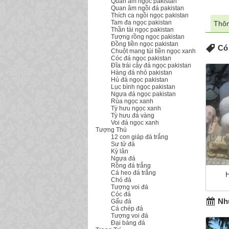
Quan âm ngọc pakistan
Quan âm ngồi đá pakistan
Thích ca ngồi ngọc pakistan
Tam đa ngọc pakistan
Thôn
Thần tài ngọc pakistan
Tượng rồng ngọc pakistan
Đồng tiền ngọc pakistan
Có 
Chuột mang túi tiền ngọc xanh
Cóc đá ngọc pakistan
Đĩa trái cây đá ngọc pakistan
Hàng đá nhỏ pakistan
Hủ đá ngọc pakistan
Lục bình ngọc pakistan
Ngựa đá ngọc pakistan
Rùa ngọc xanh
Tỳ hưu ngọc xanh
Tỳ hưu đá vàng
Voi đá ngọc xanh
Tượng Thú
12 con giáp đá trắng
Sư tử đá
Kỳ lân
Ngựa đá
Rồng đá trắng
Cá heo đá trắng
Chó đá
Tượng voi đá
Cóc đá
Nhữ
Gấu đá
Cá chép đá
Tượng voi đá
Đại bàng đá