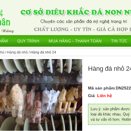
HẨM
QUY TRÌNH
MUA HÀNG – THANH TOÁN
TIN TỨC
chủ
/
Hàng đá nhỏ
/ Hàng đá nhỏ 24
Hàng đá nhỏ 2
Mã sản phẩm
:
DN2522
Giá
:
Liên hệ
Lưu ý: sản phẩm được đ
loại đá khác nhau, Quý 
và tư vấn rõ hơn. Hotli