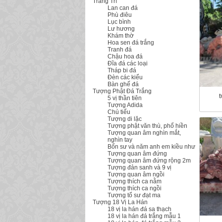
Trang Trí
Lan can đá
Phù điêu
Lục bình
Lư hương
Khám thờ
Hoa sen đá trắng
Tranh đá
Chậu hoa đá
Đĩa đá các loại
Tháp bi đá
Đèn các kiểu
Bàn ghế đá
Tượng Phật Đá Trắng
5 vị thần tiên
Tượng Adida
Chú tiểu
Tượng di lặc
Tượng phật văn thù, phổ hiền
Tượng quan âm nghìn mắt,
nghìn tay
Bổn sư và năm anh em kiều như
Tượng quan âm đứng
Tượng quan âm đứng rộng 2m
Tượng đản sanh và 9 vị
Tượng quan âm ngồi
Tượng thích ca nằm
Tượng thích ca ngồi
Tượng tổ sư đạt ma
Tượng 18 Vị La Hán
18 vị la hán đá sa thạch
18 vị la hán đá trắng mẫu 1