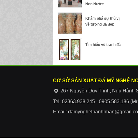
Non Nước
Khám phá sự thú vị
về tượng đá đẹp
Tìm hiểu về tranh đá
CƠ SỞ SẢN XUẤT ĐÁ MỸ NGHỆ N
267 Nguyễn Duy Trinh, Ngũ Hành 
Tel: 02363.938.245 - 0905.583.186 (M
Email: damynghethanhnhan@gmail.c