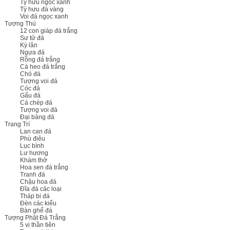
Tỳ hưu ngọc xanh
Tỳ hưu đá vàng
Voi đá ngọc xanh
Tượng Thú
12 con giáp đá trắng
Sư tử đá
Kỳ lân
Ngựa đá
Rồng đá trắng
Cá heo đá trắng
Chó đá
Tượng voi đá
Cóc đá
Gấu đá
Cá chép đá
Tượng voi đá
Đại bàng đá
Trang Trí
Lan can đá
Phù điêu
Lục bình
Lư hương
Khám thờ
Hoa sen đá trắng
Tranh đá
Chậu hoa đá
Đĩa đá các loại
Tháp bi đá
Đèn các kiểu
Bàn ghế đá
Tượng Phật Đá Trắng
5 vị thần tiên