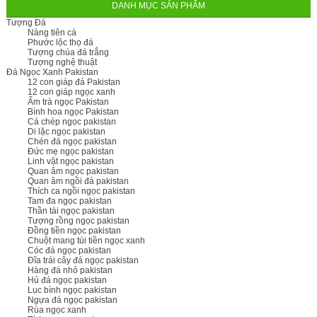
DANH MỤC SẢN PHẨM
Tượng Đá
Nàng tiên cá
Phước lộc thọ đá
Tượng chúa đá trắng
Tượng nghệ thuật
Đá Ngọc Xanh Pakistan
12 con giáp đá Pakistan
12 con giáp ngọc xanh
Ấm trà ngọc Pakistan
Bình hoa ngọc Pakistan
Cá chép ngọc pakistan
Di lặc ngọc pakistan
Chén đá ngọc pakistan
Đức mẹ ngọc pakistan
Linh vật ngọc pakistan
Quan âm ngọc pakistan
Quan âm ngồi đá pakistan
Thích ca ngồi ngọc pakistan
Tam đa ngọc pakistan
Thần tài ngọc pakistan
Tượng rồng ngọc pakistan
Đồng tiền ngọc pakistan
Chuột mang túi tiền ngọc xanh
Cóc đá ngọc pakistan
Đĩa trái cây đá ngọc pakistan
Hàng đá nhỏ pakistan
Hủ đá ngọc pakistan
Lục bình ngọc pakistan
Ngựa đá ngọc pakistan
Rùa ngọc xanh