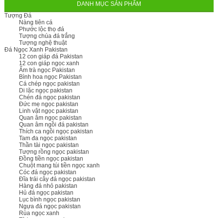
DANH MỤC SẢN PHẨM
Tượng Đá
Nàng tiên cá
Phước lộc thọ đá
Tượng chúa đá trắng
Tượng nghệ thuật
Đá Ngọc Xanh Pakistan
12 con giáp đá Pakistan
12 con giáp ngọc xanh
Ấm trà ngọc Pakistan
Bình hoa ngọc Pakistan
Cá chép ngọc pakistan
Di lặc ngọc pakistan
Chén đá ngọc pakistan
Đức mẹ ngọc pakistan
Linh vật ngọc pakistan
Quan âm ngọc pakistan
Quan âm ngồi đá pakistan
Thích ca ngồi ngọc pakistan
Tam đa ngọc pakistan
Thần tài ngọc pakistan
Tượng rồng ngọc pakistan
Đồng tiền ngọc pakistan
Chuột mang túi tiền ngọc xanh
Cóc đá ngọc pakistan
Đĩa trái cây đá ngọc pakistan
Hàng đá nhỏ pakistan
Hủ đá ngọc pakistan
Lục bình ngọc pakistan
Ngựa đá ngọc pakistan
Rùa ngọc xanh