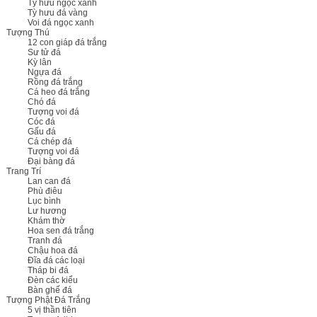
Tỳ hưu ngọc xanh
Tỳ hưu đá vàng
Voi đá ngọc xanh
Tượng Thú
12 con giáp đá trắng
Sư tử đá
Kỳ lân
Ngựa đá
Rồng đá trắng
Cá heo đá trắng
Chó đá
Tượng voi đá
Cóc đá
Gấu đá
Cá chép đá
Tượng voi đá
Đại bàng đá
Trang Trí
Lan can đá
Phù điêu
Lục bình
Lư hương
Khám thờ
Hoa sen đá trắng
Tranh đá
Chậu hoa đá
Đĩa đá các loại
Tháp bi đá
Đèn các kiểu
Bàn ghế đá
Tượng Phật Đá Trắng
5 vị thần tiên