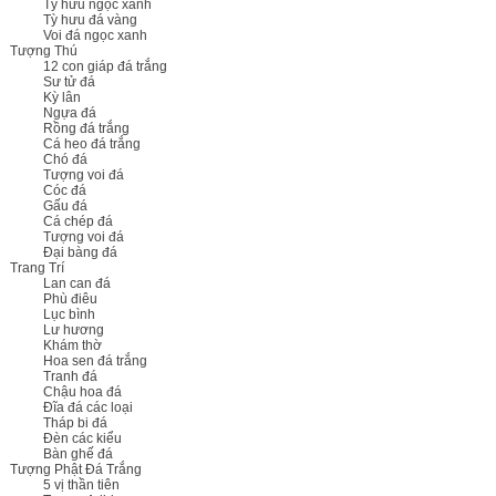
Tỳ hưu ngọc xanh
Tỳ hưu đá vàng
Voi đá ngọc xanh
Tượng Thú
12 con giáp đá trắng
Sư tử đá
Kỳ lân
Ngựa đá
Rồng đá trắng
Cá heo đá trắng
Chó đá
Tượng voi đá
Cóc đá
Gấu đá
Cá chép đá
Tượng voi đá
Đại bàng đá
Trang Trí
Lan can đá
Phù điêu
Lục bình
Lư hương
Khám thờ
Hoa sen đá trắng
Tranh đá
Chậu hoa đá
Đĩa đá các loại
Tháp bi đá
Đèn các kiểu
Bàn ghế đá
Tượng Phật Đá Trắng
5 vị thần tiên