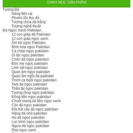
DANH MỤC SẢN PHẨM
Tượng Đá
Nàng tiên cá
Phước lộc thọ đá
Tượng chúa đá trắng
Tượng nghệ thuật
Đá Ngọc Xanh Pakistan
12 con giáp đá Pakistan
12 con giáp ngọc xanh
Ấm trà ngọc Pakistan
Bình hoa ngọc Pakistan
Cá chép ngọc pakistan
Di lặc ngọc pakistan
Chén đá ngọc pakistan
Đức mẹ ngọc pakistan
Linh vật ngọc pakistan
Quan âm ngọc pakistan
Quan âm ngồi đá pakistan
Thích ca ngồi ngọc pakistan
Tam đa ngọc pakistan
Thần tài ngọc pakistan
Tượng rồng ngọc pakistan
Đồng tiền ngọc pakistan
Chuột mang túi tiền ngọc xanh
Cóc đá ngọc pakistan
Đĩa trái cây đá ngọc pakistan
Hàng đá nhỏ pakistan
Hủ đá ngọc pakistan
Lục bình ngọc pakistan
Ngựa đá ngọc pakistan
Rùa ngọc xanh