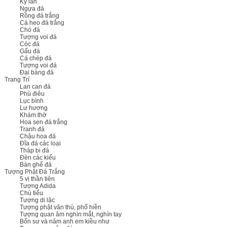
Kỳ lân
Ngựa đá
Rồng đá trắng
Cá heo đá trắng
Chó đá
Tượng voi đá
Cóc đá
Gấu đá
Cá chép đá
Tượng voi đá
Đại bàng đá
Trang Trí
Lan can đá
Phù điêu
Lục bình
Lư hương
Khám thờ
Hoa sen đá trắng
Tranh đá
Chậu hoa đá
Đĩa đá các loại
Tháp bi đá
Đèn các kiểu
Bàn ghế đá
Tượng Phật Đá Trắng
5 vị thần tiên
Tượng Adida
Chú tiểu
Tượng di lặc
Tượng phật văn thù, phổ hiền
Tượng quan âm nghìn mắt, nghìn tay
Bổn sư và năm anh em kiều như