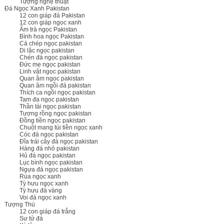
Tượng nghệ thuật
Đá Ngọc Xanh Pakistan
12 con giáp đá Pakistan
12 con giáp ngọc xanh
Ấm trà ngọc Pakistan
Bình hoa ngọc Pakistan
Cá chép ngọc pakistan
Di lặc ngọc pakistan
Chén đá ngọc pakistan
Đức mẹ ngọc pakistan
Linh vật ngọc pakistan
Quan âm ngọc pakistan
Quan âm ngồi đá pakistan
Thích ca ngồi ngọc pakistan
Tam đa ngọc pakistan
Thần tài ngọc pakistan
Tượng rồng ngọc pakistan
Đồng tiền ngọc pakistan
Chuột mang túi tiền ngọc xanh
Cóc đá ngọc pakistan
Đĩa trái cây đá ngọc pakistan
Hàng đá nhỏ pakistan
Hủ đá ngọc pakistan
Lục bình ngọc pakistan
Ngựa đá ngọc pakistan
Rùa ngọc xanh
Tỳ hưu ngọc xanh
Tỳ hưu đá vàng
Voi đá ngọc xanh
Tượng Thú
12 con giáp đá trắng
Sư tử đá