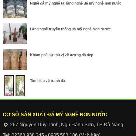
Nghề đá mỹ nghệ tại làng nghề đá mỹ nghệ non nước
Làng nghề truyền thống đá mỹ nghệ Non Nước
Khám phá sự thú vị về tượng đá đẹp
Tìm hiểu về tranh đá
CƠ SỞ SẢN XUẤT ĐÁ MỸ NGHỆ NON NƯỚC
267 Nguyễn Duy Trinh, Ngũ Hành Sơn, TP Đà Nẵng
Tel: 02363.938.245 - 0905.583.186 (Mr Nhân)