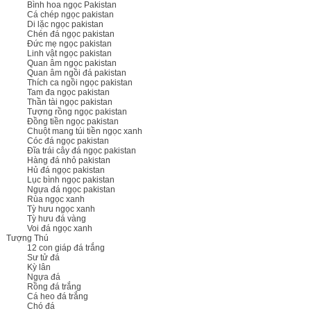
Bình hoa ngọc Pakistan
Cá chép ngọc pakistan
Di lặc ngọc pakistan
Chén đá ngọc pakistan
Đức mẹ ngọc pakistan
Linh vật ngọc pakistan
Quan âm ngọc pakistan
Quan âm ngồi đá pakistan
Thích ca ngồi ngọc pakistan
Tam đa ngọc pakistan
Thần tài ngọc pakistan
Tượng rồng ngọc pakistan
Đồng tiền ngọc pakistan
Chuột mang túi tiền ngọc xanh
Cóc đá ngọc pakistan
Đĩa trái cây đá ngọc pakistan
Hàng đá nhỏ pakistan
Hủ đá ngọc pakistan
Lục bình ngọc pakistan
Ngựa đá ngọc pakistan
Rùa ngọc xanh
Tỳ hưu ngọc xanh
Tỳ hưu đá vàng
Voi đá ngọc xanh
Tượng Thú
12 con giáp đá trắng
Sư tử đá
Kỳ lân
Ngựa đá
Rồng đá trắng
Cá heo đá trắng
Chó đá