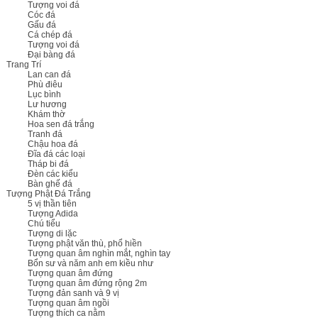
Tượng voi đá
Cóc đá
Gấu đá
Cá chép đá
Tượng voi đá
Đại bàng đá
Trang Trí
Lan can đá
Phù điêu
Lục bình
Lư hương
Khám thờ
Hoa sen đá trắng
Tranh đá
Chậu hoa đá
Đĩa đá các loại
Tháp bi đá
Đèn các kiểu
Bàn ghế đá
Tượng Phật Đá Trắng
5 vị thần tiên
Tượng Adida
Chú tiểu
Tượng di lặc
Tượng phật văn thù, phổ hiền
Tượng quan âm nghìn mắt, nghìn tay
Bổn sư và năm anh em kiều như
Tượng quan âm đứng
Tượng quan âm đứng rộng 2m
Tượng đản sanh và 9 vị
Tượng quan âm ngồi
Tượng thích ca nằm