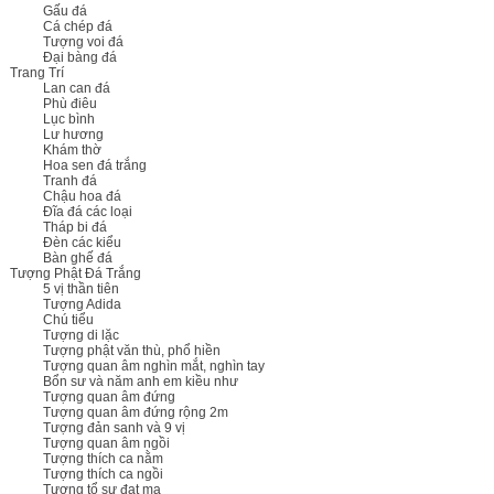
Gấu đá
Cá chép đá
Tượng voi đá
Đại bàng đá
Trang Trí
Lan can đá
Phù điêu
Lục bình
Lư hương
Khám thờ
Hoa sen đá trắng
Tranh đá
Chậu hoa đá
Đĩa đá các loại
Tháp bi đá
Đèn các kiểu
Bàn ghế đá
Tượng Phật Đá Trắng
5 vị thần tiên
Tượng Adida
Chú tiểu
Tượng di lặc
Tượng phật văn thù, phổ hiền
Tượng quan âm nghìn mắt, nghìn tay
Bổn sư và năm anh em kiều như
Tượng quan âm đứng
Tượng quan âm đứng rộng 2m
Tượng đản sanh và 9 vị
Tượng quan âm ngồi
Tượng thích ca nằm
Tượng thích ca ngồi
Tượng tổ sư đạt ma