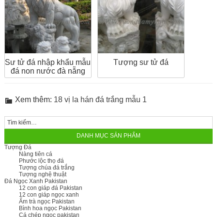
Sư tử đá nhập khẩu mẫu
Tượng sư tử đá
đá non nước đà nẵng
Xem thêm:
18 vị la hán đá trắng mẫu 1
DANH MỤC SẢN PHẨM
Tượng Đá
Nàng tiên cá
Phước lộc thọ đá
Tượng chúa đá trắng
Tượng nghệ thuật
Đá Ngọc Xanh Pakistan
12 con giáp đá Pakistan
12 con giáp ngọc xanh
Ấm trà ngọc Pakistan
Bình hoa ngọc Pakistan
Cá chép ngọc pakistan