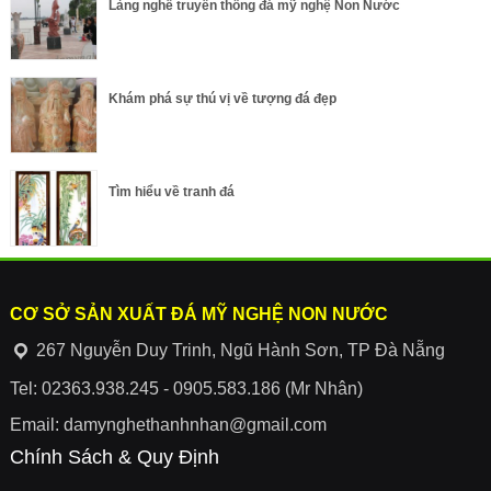
Làng nghề truyền thống đá mỹ nghệ Non Nước
Khám phá sự thú vị về tượng đá đẹp
Tìm hiểu về tranh đá
CƠ SỞ SẢN XUẤT ĐÁ MỸ NGHỆ NON NƯỚC
267 Nguyễn Duy Trinh, Ngũ Hành Sơn, TP Đà Nẵng
Tel: 02363.938.245 - 0905.583.186 (Mr Nhân)
Email: damynghethanhnhan@gmail.com
Chính Sách & Quy Định