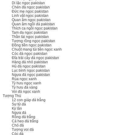
Di lặc ngọc pakistan
Chén đá ngọc pakistan
Đức mẹ ngọc pakistan
Linh vật ngọc pakistan
Quan âm ngọc pakistan
Quan âm ngồi đá pakistan
Thích ca ngồi ngọc pakistan
Tam đa ngọc pakistan
Thần tài ngọc pakistan
Tượng rồng ngọc pakistan
Đồng tiền ngọc pakistan
Chuột mang túi tiền ngọc xanh
Cóc đá ngọc pakistan
Đĩa trái cây đá ngọc pakistan
Hàng đá nhỏ pakistan
Hủ đá ngọc pakistan
Lục bình ngọc pakistan
Ngựa đá ngọc pakistan
Rùa ngọc xanh
Tỳ hưu ngọc xanh
Tỳ hưu đá vàng
Voi đá ngọc xanh
Tượng Thú
12 con giáp đá trắng
Sư tử đá
Kỳ lân
Ngựa đá
Rồng đá trắng
Cá heo đá trắng
Chó đá
Tượng voi đá
Cóc đá