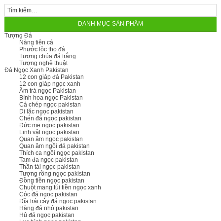
DANH MỤC SẢN PHẨM
Tượng Đá
Nàng tiên cá
Phước lộc thọ đá
Tượng chúa đá trắng
Tượng nghệ thuật
Đá Ngọc Xanh Pakistan
12 con giáp đá Pakistan
12 con giáp ngọc xanh
Ấm trà ngọc Pakistan
Bình hoa ngọc Pakistan
Cá chép ngọc pakistan
Di lặc ngọc pakistan
Chén đá ngọc pakistan
Đức mẹ ngọc pakistan
Linh vật ngọc pakistan
Quan âm ngọc pakistan
Quan âm ngồi đá pakistan
Thích ca ngồi ngọc pakistan
Tam đa ngọc pakistan
Thần tài ngọc pakistan
Tượng rồng ngọc pakistan
Đồng tiền ngọc pakistan
Chuột mang túi tiền ngọc xanh
Cóc đá ngọc pakistan
Đĩa trái cây đá ngọc pakistan
Hàng đá nhỏ pakistan
Hủ đá ngọc pakistan