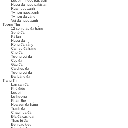
Lục bình ngọc pakistan
Ngựa đá ngọc pakistan
Rùa ngọc xanh
Tỳ hưu ngọc xanh
Tỳ hưu đá vàng
Voi đá ngọc xanh
Tượng Thú
12 con giáp đá trắng
Sư tử đá
Kỳ lân
Ngựa đá
Rồng đá trắng
Cá heo đá trắng
Chó đá
Tượng voi đá
Cóc đá
Gấu đá
Cá chép đá
Tượng voi đá
Đại bàng đá
Trang Trí
Lan can đá
Phù điêu
Lục bình
Lư hương
Khám thờ
Hoa sen đá trắng
Tranh đá
Chậu hoa đá
Đĩa đá các loại
Tháp bi đá
Đèn các kiểu