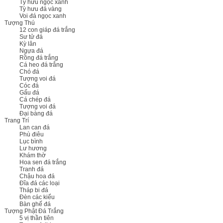
Tỳ hưu ngọc xanh
Tỳ hưu đá vàng
Voi đá ngọc xanh
Tượng Thú
12 con giáp đá trắng
Sư tử đá
Kỳ lân
Ngựa đá
Rồng đá trắng
Cá heo đá trắng
Chó đá
Tượng voi đá
Cóc đá
Gấu đá
Cá chép đá
Tượng voi đá
Đại bàng đá
Trang Trí
Lan can đá
Phù điêu
Lục bình
Lư hương
Khám thờ
Hoa sen đá trắng
Tranh đá
Chậu hoa đá
Đĩa đá các loại
Tháp bi đá
Đèn các kiểu
Bàn ghế đá
Tượng Phật Đá Trắng
5 vị thần tiên