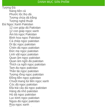
DANH MỤC SẢN PHẨM
Tượng Đá
Nàng tiên cá
Phước lộc thọ đá
Tượng chúa đá trắng
Tượng nghệ thuật
Đá Ngọc Xanh Pakistan
12 con giáp đá Pakistan
12 con giáp ngọc xanh
Ấm trà ngọc Pakistan
Bình hoa ngọc Pakistan
Cá chép ngọc pakistan
Di lặc ngọc pakistan
Chén đá ngọc pakistan
Đức mẹ ngọc pakistan
Linh vật ngọc pakistan
Quan âm ngọc pakistan
Quan âm ngồi đá pakistan
Thích ca ngồi ngọc pakistan
Tam đa ngọc pakistan
Thần tài ngọc pakistan
Tượng rồng ngọc pakistan
Đồng tiền ngọc pakistan
Chuột mang túi tiền ngọc xanh
Cóc đá ngọc pakistan
Đĩa trái cây đá ngọc pakistan
Hàng đá nhỏ pakistan
Hủ đá ngọc pakistan
Lục bình ngọc pakistan
Ngựa đá ngọc pakistan
Rùa ngọc xanh