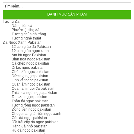
DANH MỤC SẢN PHẨM
Tượng Đá
Nàng tiên cá
Phước lộc thọ đá
Tượng chúa đá trắng
Tượng nghệ thuật
Đá Ngọc Xanh Pakistan
12 con giáp đá Pakistan
12 con giáp ngọc xanh
Ấm trà ngọc Pakistan
Bình hoa ngọc Pakistan
Cá chép ngọc pakistan
Di lặc ngọc pakistan
Chén đá ngọc pakistan
Đức mẹ ngọc pakistan
Linh vật ngọc pakistan
Quan âm ngọc pakistan
Quan âm ngồi đá pakistan
Thích ca ngồi ngọc pakistan
Tam đa ngọc pakistan
Thần tài ngọc pakistan
Tượng rồng ngọc pakistan
Đồng tiền ngọc pakistan
Chuột mang túi tiền ngọc xanh
Cóc đá ngọc pakistan
Đĩa trái cây đá ngọc pakistan
Hàng đá nhỏ pakistan
Hủ đá ngọc pakistan