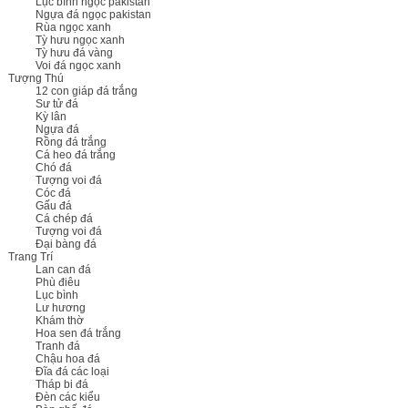
Lục bình ngọc pakistan
Ngựa đá ngọc pakistan
Rùa ngọc xanh
Tỳ hưu ngọc xanh
Tỳ hưu đá vàng
Voi đá ngọc xanh
Tượng Thú
12 con giáp đá trắng
Sư tử đá
Kỳ lân
Ngựa đá
Rồng đá trắng
Cá heo đá trắng
Chó đá
Tượng voi đá
Cóc đá
Gấu đá
Cá chép đá
Tượng voi đá
Đại bàng đá
Trang Trí
Lan can đá
Phù điêu
Lục bình
Lư hương
Khám thờ
Hoa sen đá trắng
Tranh đá
Chậu hoa đá
Đĩa đá các loại
Tháp bi đá
Đèn các kiểu