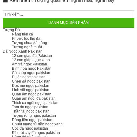
Xem thêm:
Tượng quan âm nghìn mắt, nghìn tay
DANH MỤC SẢN PHẨM
Tượng Đá
Nàng tiên cá
Phước lộc thọ đá
Tượng chúa đá trắng
Tượng nghệ thuật
Đá Ngọc Xanh Pakistan
12 con giáp đá Pakistan
12 con giáp ngọc xanh
Ấm trà ngọc Pakistan
Bình hoa ngọc Pakistan
Cá chép ngọc pakistan
Di lặc ngọc pakistan
Chén đá ngọc pakistan
Đức mẹ ngọc pakistan
Linh vật ngọc pakistan
Quan âm ngọc pakistan
Quan âm ngồi đá pakistan
Thích ca ngồi ngọc pakistan
Tam đa ngọc pakistan
Thần tài ngọc pakistan
Tượng rồng ngọc pakistan
Đồng tiền ngọc pakistan
Chuột mang túi tiền ngọc xanh
Cóc đá ngọc pakistan
Đĩa trái cây đá ngọc pakistan