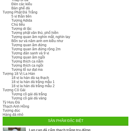
Tháp bi đá
Đèn các kiểu
Bàn ghế đá
Tượng Phật Đá Trắng
5 vị thần tiên
Tượng Adida
Chú tiểu
Tượng di lặc
Tượng phật văn thù, phổ hiền
Tượng quan âm nghìn mắt, nghìn tay
Bổn sư và năm anh em kiều như
Tượng quan âm đứng
Tượng quan âm đứng rộng 2m
Tượng đản sanh và 9 vị
Tượng quan âm ngồi
Tượng thích ca nằm
Tượng thích ca ngồi
Tượng tổ sư đạt ma
Tượng 18 Vị La Hán
18 vị la hán đá sa thạch
18 vị la hán đá trắng mẫu 1
18 vị la hán đá trắng mẫu 2
Tượng Cô Gái
Tượng cô gái đá trắng
Tượng cô gái đá vàng
Tỳ Hưu Đá
Thạch Anh Hồng
Tượng đúc
Hàng đá nhỏ
SẢN PHẨM ĐẶC BIỆT
Lan can đá cẩm thạch trắng trụ đứng