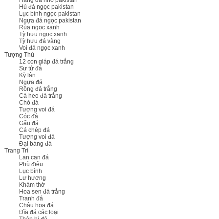
Hàng đá nhỏ pakistan
Hủ đá ngọc pakistan
Lục bình ngọc pakistan
Ngựa đá ngọc pakistan
Rùa ngọc xanh
Tỳ hưu ngọc xanh
Tỳ hưu đá vàng
Voi đá ngọc xanh
Tượng Thú
12 con giáp đá trắng
Sư tử đá
Kỳ lân
Ngựa đá
Rồng đá trắng
Cá heo đá trắng
Chó đá
Tượng voi đá
Cóc đá
Gấu đá
Cá chép đá
Tượng voi đá
Đại bàng đá
Trang Trí
Lan can đá
Phù điêu
Lục bình
Lư hương
Khám thờ
Hoa sen đá trắng
Tranh đá
Chậu hoa đá
Đĩa đá các loại