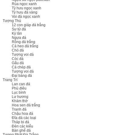
Rùa ngọc xanh
Tỳ hưu ngọc xanh
Tỳ hưu đá vàng
Voi đá ngọc xanh
Tượng Thú
12 con giáp đá trắng
Sư tử đá
Kỳ lân
Ngựa đá
Rồng đá trắng
Cá heo đá trắng
Chó đá
Tượng voi đá
Cóc đá
Gấu đá
Cá chép đá
Tượng voi đá
Đại bàng đá
Trang Trí
Lan can đá
Phù điêu
Lục bình
Lư hương
Khám thờ
Hoa sen đá trắng
Tranh đá
Chậu hoa đá
Đĩa đá các loại
Tháp bi đá
Đèn các kiểu
Bàn ghế đá
Tượng Phật Đá Trắng