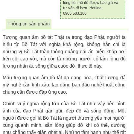
lòng liên hệ để được báo giá và
tư vấn rõ hơn. Hotline:
0905.583.186
Thông tin sản phẩm
Tượng quan âm bồ tát Thật ra trong đạo Phật, người ta
hiểu từ Bồ Tát với nghĩa khá rộng, không hẳn chỉ là
những vị Bồ Tát thần thông quảng đại ẩn hiện khắp nơi
trên cõi cao vời, mà còn là những người có tấm lòng độ
lượng nhân ái, sống giữa cuộc đời thực tế này.
Mẫu tượng quan âm bồ tát da dạng hóa, chất lượng đá
mỹ nghệ cần tinh xảo, tạo dáng ban đầu nghệ thuật công
chúng cần được đáp ứng cao.
Chính vì ý nghĩa rộng lớn của Bồ Tát như vậy nên hình
ảnh của đạo Phật gần gũi, đẹp đẽ và sống động. Một
người được gọi là Bồ Tát là người thương yêu mọi người
xung quanh mình, sẵn lòng giúp đỡ khi có thể, dường
như chẳng thấy giận ghét ai. Những tâm hạnh như thế rất