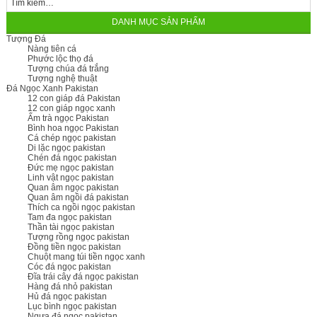
DANH MỤC SẢN PHẨM
Tượng Đá
Nàng tiên cá
Phước lộc thọ đá
Tượng chúa đá trắng
Tượng nghệ thuật
Đá Ngọc Xanh Pakistan
12 con giáp đá Pakistan
12 con giáp ngọc xanh
Ấm trà ngọc Pakistan
Bình hoa ngọc Pakistan
Cá chép ngọc pakistan
Di lặc ngọc pakistan
Chén đá ngọc pakistan
Đức mẹ ngọc pakistan
Linh vật ngọc pakistan
Quan âm ngọc pakistan
Quan âm ngồi đá pakistan
Thích ca ngồi ngọc pakistan
Tam đa ngọc pakistan
Thần tài ngọc pakistan
Tượng rồng ngọc pakistan
Đồng tiền ngọc pakistan
Chuột mang túi tiền ngọc xanh
Cóc đá ngọc pakistan
Đĩa trái cây đá ngọc pakistan
Hàng đá nhỏ pakistan
Hủ đá ngọc pakistan
Lục bình ngọc pakistan
Ngựa đá ngọc pakistan