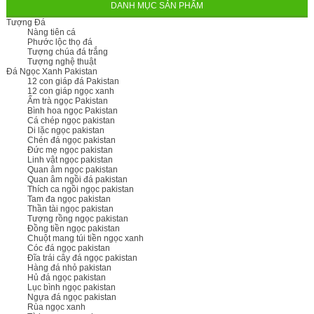
DANH MỤC SẢN PHẨM
Tượng Đá
Nàng tiên cá
Phước lộc thọ đá
Tượng chúa đá trắng
Tượng nghệ thuật
Đá Ngọc Xanh Pakistan
12 con giáp đá Pakistan
12 con giáp ngọc xanh
Ấm trà ngọc Pakistan
Bình hoa ngọc Pakistan
Cá chép ngọc pakistan
Di lặc ngọc pakistan
Chén đá ngọc pakistan
Đức mẹ ngọc pakistan
Linh vật ngọc pakistan
Quan âm ngọc pakistan
Quan âm ngồi đá pakistan
Thích ca ngồi ngọc pakistan
Tam đa ngọc pakistan
Thần tài ngọc pakistan
Tượng rồng ngọc pakistan
Đồng tiền ngọc pakistan
Chuột mang túi tiền ngọc xanh
Cóc đá ngọc pakistan
Đĩa trái cây đá ngọc pakistan
Hàng đá nhỏ pakistan
Hủ đá ngọc pakistan
Lục bình ngọc pakistan
Ngựa đá ngọc pakistan
Rùa ngọc xanh