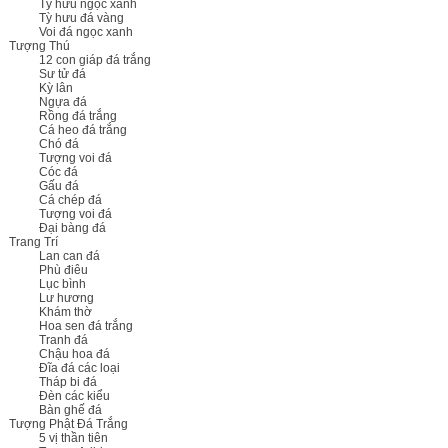
Tỳ hưu ngọc xanh
Tỳ hưu đá vàng
Voi đá ngọc xanh
Tượng Thú
12 con giáp đá trắng
Sư tử đá
Kỳ lân
Ngựa đá
Rồng đá trắng
Cá heo đá trắng
Chó đá
Tượng voi đá
Cóc đá
Gấu đá
Cá chép đá
Tượng voi đá
Đại bàng đá
Trang Trí
Lan can đá
Phù điêu
Lục bình
Lư hương
Khám thờ
Hoa sen đá trắng
Tranh đá
Chậu hoa đá
Đĩa đá các loại
Tháp bi đá
Đèn các kiểu
Bàn ghế đá
Tượng Phật Đá Trắng
5 vị thần tiên