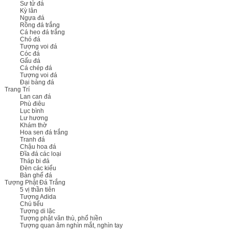
Sư tử đá
Kỳ lân
Ngựa đá
Rồng đá trắng
Cá heo đá trắng
Chó đá
Tượng voi đá
Cóc đá
Gấu đá
Cá chép đá
Tượng voi đá
Đại bàng đá
Trang Trí
Lan can đá
Phù điêu
Lục bình
Lư hương
Khám thờ
Hoa sen đá trắng
Tranh đá
Chậu hoa đá
Đĩa đá các loại
Tháp bi đá
Đèn các kiểu
Bàn ghế đá
Tượng Phật Đá Trắng
5 vị thần tiên
Tượng Adida
Chú tiểu
Tượng di lặc
Tượng phật văn thù, phổ hiền
Tượng quan âm nghìn mắt, nghìn tay