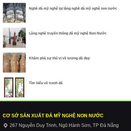
Nghề đá mỹ nghệ tại làng nghề đá mỹ nghệ non nước
Làng nghề truyền thống đá mỹ nghệ Non Nước
Khám phá sự thú vị về tượng đá đẹp
Tìm hiểu về tranh đá
CƠ SỞ SẢN XUẤT ĐÁ MỸ NGHỆ NON NƯỚC
267 Nguyễn Duy Trinh, Ngũ Hành Sơn, TP Đà Nẵng