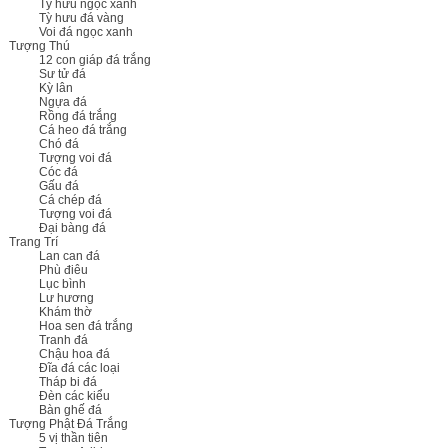
Tỳ hưu ngọc xanh
Tỳ hưu đá vàng
Voi đá ngọc xanh
Tượng Thú
12 con giáp đá trắng
Sư tử đá
Kỳ lân
Ngựa đá
Rồng đá trắng
Cá heo đá trắng
Chó đá
Tượng voi đá
Cóc đá
Gấu đá
Cá chép đá
Tượng voi đá
Đại bàng đá
Trang Trí
Lan can đá
Phù điêu
Lục bình
Lư hương
Khám thờ
Hoa sen đá trắng
Tranh đá
Chậu hoa đá
Đĩa đá các loại
Tháp bi đá
Đèn các kiểu
Bàn ghế đá
Tượng Phật Đá Trắng
5 vị thần tiên