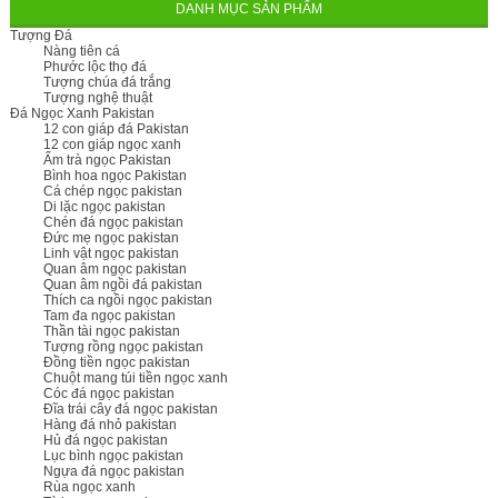
DANH MỤC SẢN PHẨM
Tượng Đá
Nàng tiên cá
Phước lộc thọ đá
Tượng chúa đá trắng
Tượng nghệ thuật
Đá Ngọc Xanh Pakistan
12 con giáp đá Pakistan
12 con giáp ngọc xanh
Ấm trà ngọc Pakistan
Bình hoa ngọc Pakistan
Cá chép ngọc pakistan
Di lặc ngọc pakistan
Chén đá ngọc pakistan
Đức mẹ ngọc pakistan
Linh vật ngọc pakistan
Quan âm ngọc pakistan
Quan âm ngồi đá pakistan
Thích ca ngồi ngọc pakistan
Tam đa ngọc pakistan
Thần tài ngọc pakistan
Tượng rồng ngọc pakistan
Đồng tiền ngọc pakistan
Chuột mang túi tiền ngọc xanh
Cóc đá ngọc pakistan
Đĩa trái cây đá ngọc pakistan
Hàng đá nhỏ pakistan
Hủ đá ngọc pakistan
Lục bình ngọc pakistan
Ngựa đá ngọc pakistan
Rùa ngọc xanh