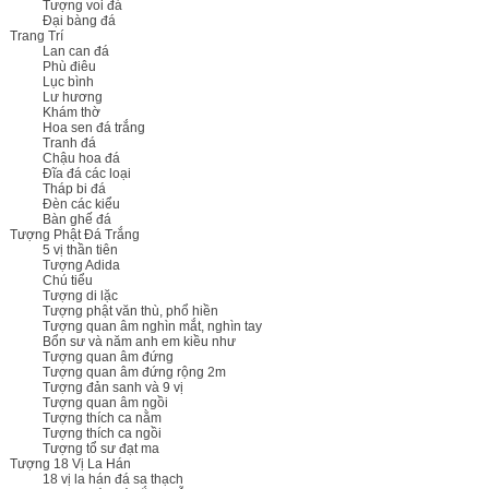
Tượng voi đá
Đại bàng đá
Trang Trí
Lan can đá
Phù điêu
Lục bình
Lư hương
Khám thờ
Hoa sen đá trắng
Tranh đá
Chậu hoa đá
Đĩa đá các loại
Tháp bi đá
Đèn các kiểu
Bàn ghế đá
Tượng Phật Đá Trắng
5 vị thần tiên
Tượng Adida
Chú tiểu
Tượng di lặc
Tượng phật văn thù, phổ hiền
Tượng quan âm nghìn mắt, nghìn tay
Bổn sư và năm anh em kiều như
Tượng quan âm đứng
Tượng quan âm đứng rộng 2m
Tượng đản sanh và 9 vị
Tượng quan âm ngồi
Tượng thích ca nằm
Tượng thích ca ngồi
Tượng tổ sư đạt ma
Tượng 18 Vị La Hán
18 vị la hán đá sa thạch