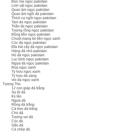
Đức mẹ ngọc pakistan
Linh vật ngọc pakistan
Quan âm ngọc pakistan
Quan âm ngồi đá pakistan
Thích ca ngồi ngọc pakistan
Tam đa ngọc pakistan
Thần tài ngọc pakistan
Tượng rồng ngọc pakistan
Đồng tiền ngọc pakistan
Chuột mang túi tiền ngọc xanh
Cóc đá ngọc pakistan
Đĩa trái cây đá ngọc pakistan
Hàng đá nhỏ pakistan
Hủ đá ngọc pakistan
Lục bình ngọc pakistan
Ngựa đá ngọc pakistan
Rùa ngọc xanh
Tỳ hưu ngọc xanh
Tỳ hưu đá vàng
Voi đá ngọc xanh
Tượng Thú
12 con giáp đá trắng
Sư tử đá
Kỳ lân
Ngựa đá
Rồng đá trắng
Cá heo đá trắng
Chó đá
Tượng voi đá
Cóc đá
Gấu đá
Cá chép đá