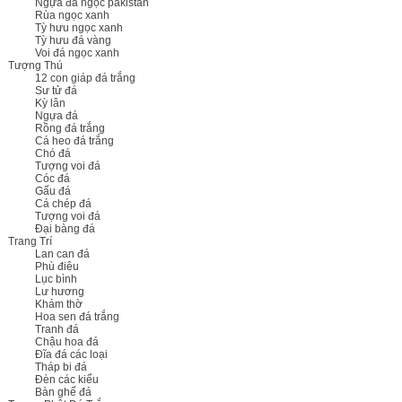
Ngựa đá ngọc pakistan
Rùa ngọc xanh
Tỳ hưu ngọc xanh
Tỳ hưu đá vàng
Voi đá ngọc xanh
Tượng Thú
12 con giáp đá trắng
Sư tử đá
Kỳ lân
Ngựa đá
Rồng đá trắng
Cá heo đá trắng
Chó đá
Tượng voi đá
Cóc đá
Gấu đá
Cá chép đá
Tượng voi đá
Đại bàng đá
Trang Trí
Lan can đá
Phù điêu
Lục bình
Lư hương
Khám thờ
Hoa sen đá trắng
Tranh đá
Chậu hoa đá
Đĩa đá các loại
Tháp bi đá
Đèn các kiểu
Bàn ghế đá