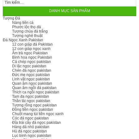
DANH MỤC SẢN PHẨM
Tượng Đá
Nàng tiên cá
Phước lộc thọ đá
Tượng chúa đá trắng
Tượng nghệ thuật
Đá Ngọc Xanh Pakistan
12 con giáp đá Pakistan
12 con giáp ngọc xanh
Ấm trà ngọc Pakistan
Bình hoa ngọc Pakistan
Cá chép ngọc pakistan
Di lặc ngọc pakistan
Chén đá ngọc pakistan
Đức mẹ ngọc pakistan
Linh vật ngọc pakistan
Quan âm ngọc pakistan
Quan âm ngồi đá pakistan
Thích ca ngồi ngọc pakistan
Tam đa ngọc pakistan
Thần tài ngọc pakistan
Tượng rồng ngọc pakistan
Đồng tiền ngọc pakistan
Chuột mang túi tiền ngọc xanh
Cóc đá ngọc pakistan
Đĩa trái cây đá ngọc pakistan
Hàng đá nhỏ pakistan
Hủ đá ngọc pakistan
Lục bình ngọc pakistan