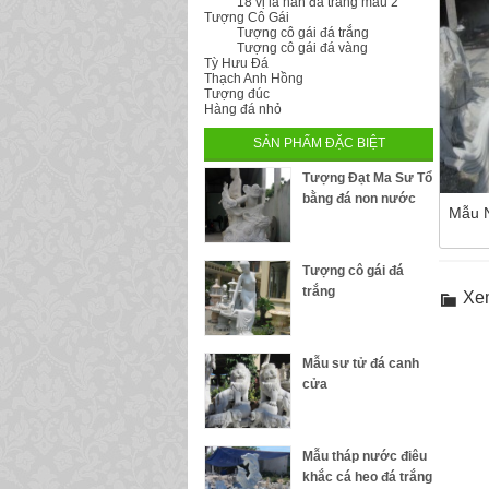
18 vị la hán đá trắng mẫu 2
Tượng Cô Gái
Tượng cô gái đá trắng
Tượng cô gái đá vàng
Tỳ Hưu Đá
Thạch Anh Hồng
Tượng đúc
Hàng đá nhỏ
SẢN PHẨM ĐẶC BIỆT
Tượng Đạt Ma Sư Tổ
bằng đá non nước
Mẫu N
Tượng cô gái đá
trắng
Xe
Mẫu sư tử đá canh
cửa
Mẫu tháp nước điêu
khắc cá heo đá trắng