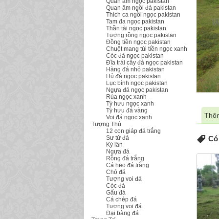
Quan âm ngọc pakistan
Quan âm ngồi đá pakistan
Thích ca ngồi ngọc pakistan
Tam đa ngọc pakistan
Thần tài ngọc pakistan
Tượng rồng ngọc pakistan
Đồng tiền ngọc pakistan
Chuột mang túi tiền ngọc xanh
Cóc đá ngọc pakistan
Đĩa trái cây đá ngọc pakistan
Hàng đá nhỏ pakistan
Hủ đá ngọc pakistan
Lục bình ngọc pakistan
Ngựa đá ngọc pakistan
Rùa ngọc xanh
Tỳ hưu ngọc xanh
Tỳ hưu đá vàng
Thôn
Voi đá ngọc xanh
Tượng Thú
12 con giáp đá trắng
Sư tử đá
Có 
Kỳ lân
Ngựa đá
Rồng đá trắng
Cá heo đá trắng
Chó đá
Tượng voi đá
Cóc đá
Gấu đá
Cá chép đá
Tượng voi đá
Đại bàng đá