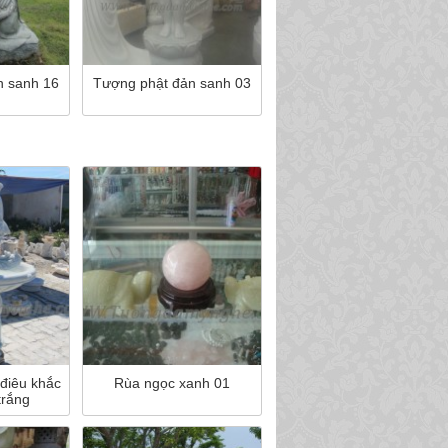
n sanh 16
Tượng phật đản sanh 03
điêu khắc
Rùa ngọc xanh 01
trắng