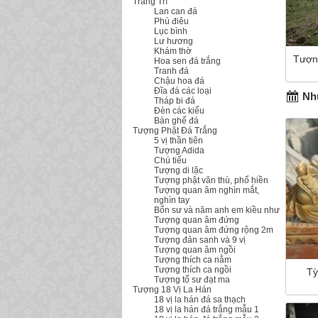
Trang Trí
Lan can đá
Phù điêu
Lục bình
Lư hương
Khám thờ
Tượn
Hoa sen đá trắng
Tranh đá
Chậu hoa đá
Đĩa đá các loại
Nhữ
Tháp bi đá
Đèn các kiểu
Bàn ghế đá
Tượng Phật Đá Trắng
5 vị thần tiên
Tượng Adida
Chú tiểu
Tượng di lặc
Tượng phật văn thù, phổ hiền
Tượng quan âm nghìn mắt,
nghìn tay
Bổn sư và năm anh em kiều như
Tượng quan âm đứng
Tượng quan âm đứng rộng 2m
Tượng đản sanh và 9 vị
Tượng quan âm ngồi
Tượng thích ca nằm
Tượng thích ca ngồi
Tỳ
Tượng tổ sư đạt ma
Tượng 18 Vị La Hán
18 vị la hán đá sa thạch
18 vị la hán đá trắng mẫu 1