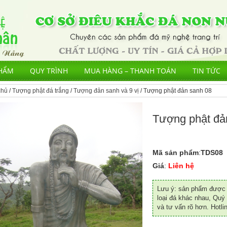
HẨM
QUY TRÌNH
MUA HÀNG – THANH TOÁN
TIN TỨC
chủ
/
Tượng phật đá trắng
/
Tượng đản sanh và 9 vị
/ Tượng phật đản sanh 08
Tượng phật đả
Mã sản phẩm
:
TDS08
Giá
:
Liên hệ
Lưu ý: sản phẩm được đ
loại đá khác nhau, Quý 
và tư vấn rõ hơn. Hotli