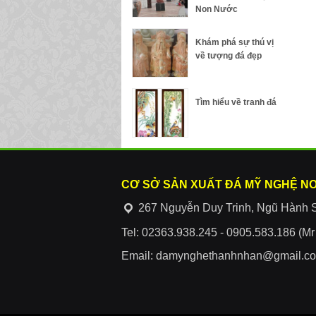
Non Nước
Khám phá sự thú vị
về tượng đá đẹp
Tìm hiểu về tranh đá
CƠ SỞ SẢN XUẤT ĐÁ MỸ NGHỆ N
267 Nguyễn Duy Trinh, Ngũ Hành 
Tel: 02363.938.245 - 0905.583.186 (M
Email: damynghethanhnhan@gmail.c