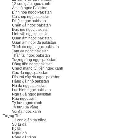
12 con giáp ngọc xanh
Ấm trà ngọc Pakistan
Bình hoa ngọc Pakistan
Cá chép ngọc pakistan
Di lặc ngọc pakistan
Chén đá ngọc pakistan
Đức mẹ ngọc pakistan
Linh vật ngọc pakistan
Quan âm ngọc pakistan
Quan âm ngồi đá pakistan
Thích ca ngồi ngọc pakistan
Tam đa ngọc pakistan
Thần tài ngọc pakistan
Tượng rồng ngọc pakistan
Đồng tiền ngọc pakistan
Chuột mang túi tiền ngọc xanh
Cóc đá ngọc pakistan
Đĩa trái cây đá ngọc pakistan
Hàng đá nhỏ pakistan
Hủ đá ngọc pakistan
Lục bình ngọc pakistan
Ngựa đá ngọc pakistan
Rùa ngọc xanh
Tỳ hưu ngọc xanh
Tỳ hưu đá vàng
Voi đá ngọc xanh
Tượng Thú
12 con giáp đá trắng
Sư tử đá
Kỳ lân
Ngựa đá
Rồng đá trắng