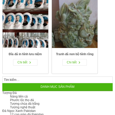
Đĩa đá in hình lưu niệm
Tranh đá non bộ hình rồng
Chi tiết
Chi tiết
DANH MỤC SẢN PHẨM
Tượng Đá
Nàng tiên cá
Phước lộc thọ đá
Tượng chúa đá trắng
Tượng nghệ thuật
Đá Ngọc Xanh Pakistan
12 con giáp đá Pakistan