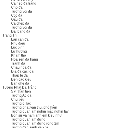
Cá heo đá trắng
Chó đá
Tượng voi đá
Cóc đá
Gấu đá
Cá chép đá
Tượng voi đá
Đại bàng đá
Trang Trí
Lan can đá
Phù điêu
Lục bình
Lư hương
Khám thờ
Hoa sen đá trắng
Tranh đá
Chậu hoa đá
Đĩa đá các loại
Tháp bi đá
Đèn các kiểu
Bàn ghế đá
Tượng Phật Đá Trắng
5 vị thần tiên
Tượng Adida
Chú tiểu
Tượng di lặc
Tượng phật văn thù, phổ hiền
Tượng quan âm nghìn mắt, nghìn tay
Bổn sư và năm anh em kiều như
Tượng quan âm đứng
Tượng quan âm đứng rộng 2m
Tượng đản sanh và 9 vị