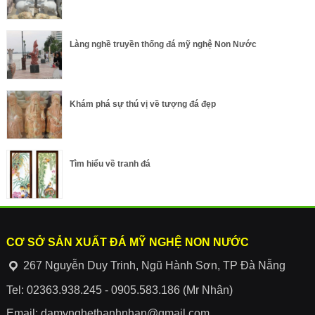
Làng nghề truyền thống đá mỹ nghệ Non Nước
Khám phá sự thú vị về tượng đá đẹp
Tìm hiểu về tranh đá
CƠ SỞ SẢN XUẤT ĐÁ MỸ NGHỆ NON NƯỚC
267 Nguyễn Duy Trinh, Ngũ Hành Sơn, TP Đà Nẵng
Tel: 02363.938.245 - 0905.583.186 (Mr Nhân)
Email: damynghethanhnhan@gmail.com