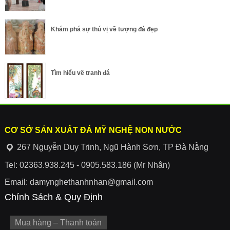
Khám phá sự thú vị về tượng đá đẹp
Tìm hiểu về tranh đá
CƠ SỞ SẢN XUẤT ĐÁ MỸ NGHỆ NON NƯỚC
267 Nguyễn Duy Trinh, Ngũ Hành Sơn, TP Đà Nẵng
Tel: 02363.938.245 - 0905.583.186 (Mr Nhân)
Email: damynghethanhnhan@gmail.com
Chính Sách & Quy Định
Mua hàng – Thanh toán