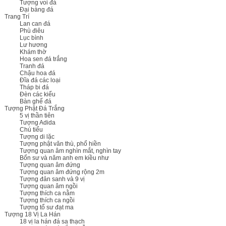
Tượng voi đá
Đại bàng đá
Trang Trí
Lan can đá
Phù điêu
Lục bình
Lư hương
Khám thờ
Hoa sen đá trắng
Tranh đá
Chậu hoa đá
Đĩa đá các loại
Tháp bi đá
Đèn các kiểu
Bàn ghế đá
Tượng Phật Đá Trắng
5 vị thần tiên
Tượng Adida
Chú tiểu
Tượng di lặc
Tượng phật văn thù, phổ hiền
Tượng quan âm nghìn mắt, nghìn tay
Bổn sư và năm anh em kiều như
Tượng quan âm đứng
Tượng quan âm đứng rộng 2m
Tượng đản sanh và 9 vị
Tượng quan âm ngồi
Tượng thích ca nằm
Tượng thích ca ngồi
Tượng tổ sư đạt ma
Tượng 18 Vị La Hán
18 vị la hán đá sa thạch