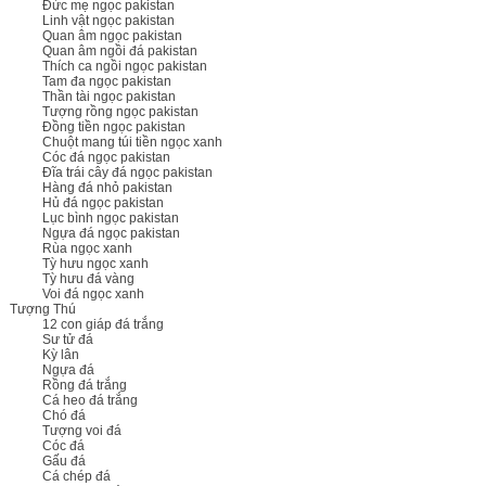
Đức mẹ ngọc pakistan
Linh vật ngọc pakistan
Quan âm ngọc pakistan
Quan âm ngồi đá pakistan
Thích ca ngồi ngọc pakistan
Tam đa ngọc pakistan
Thần tài ngọc pakistan
Tượng rồng ngọc pakistan
Đồng tiền ngọc pakistan
Chuột mang túi tiền ngọc xanh
Cóc đá ngọc pakistan
Đĩa trái cây đá ngọc pakistan
Hàng đá nhỏ pakistan
Hủ đá ngọc pakistan
Lục bình ngọc pakistan
Ngựa đá ngọc pakistan
Rùa ngọc xanh
Tỳ hưu ngọc xanh
Tỳ hưu đá vàng
Voi đá ngọc xanh
Tượng Thú
12 con giáp đá trắng
Sư tử đá
Kỳ lân
Ngựa đá
Rồng đá trắng
Cá heo đá trắng
Chó đá
Tượng voi đá
Cóc đá
Gấu đá
Cá chép đá