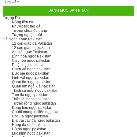
DANH MỤC SẢN PHẨM
Tượng Đá
Nàng tiên cá
Phước lộc thọ đá
Tượng chúa đá trắng
Tượng nghệ thuật
Đá Ngọc Xanh Pakistan
12 con giáp đá Pakistan
12 con giáp ngọc xanh
Ấm trà ngọc Pakistan
Bình hoa ngọc Pakistan
Cá chép ngọc pakistan
Di lặc ngọc pakistan
Chén đá ngọc pakistan
Đức mẹ ngọc pakistan
Linh vật ngọc pakistan
Quan âm ngọc pakistan
Quan âm ngồi đá pakistan
Thích ca ngồi ngọc pakistan
Tam đa ngọc pakistan
Thần tài ngọc pakistan
Tượng rồng ngọc pakistan
Đồng tiền ngọc pakistan
Chuột mang túi tiền ngọc xanh
Cóc đá ngọc pakistan
Đĩa trái cây đá ngọc pakistan
Hàng đá nhỏ pakistan
Hủ đá ngọc pakistan
Lục bình ngọc pakistan