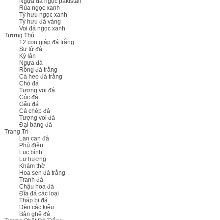
Ngựa đá ngọc pakistan
Rùa ngọc xanh
Tỳ hưu ngọc xanh
Tỳ hưu đá vàng
Voi đá ngọc xanh
Tượng Thú
12 con giáp đá trắng
Sư tử đá
Kỳ lân
Ngựa đá
Rồng đá trắng
Cá heo đá trắng
Chó đá
Tượng voi đá
Cóc đá
Gấu đá
Cá chép đá
Tượng voi đá
Đại bàng đá
Trang Trí
Lan can đá
Phù điêu
Lục bình
Lư hương
Khám thờ
Hoa sen đá trắng
Tranh đá
Chậu hoa đá
Đĩa đá các loại
Tháp bi đá
Đèn các kiểu
Bàn ghế đá