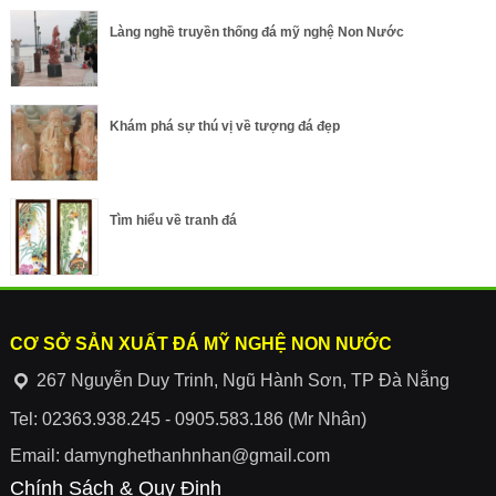
Làng nghề truyền thống đá mỹ nghệ Non Nước
Khám phá sự thú vị về tượng đá đẹp
Tìm hiểu về tranh đá
CƠ SỞ SẢN XUẤT ĐÁ MỸ NGHỆ NON NƯỚC
267 Nguyễn Duy Trinh, Ngũ Hành Sơn, TP Đà Nẵng
Tel: 02363.938.245 - 0905.583.186 (Mr Nhân)
Email: damynghethanhnhan@gmail.com
Chính Sách & Quy Định