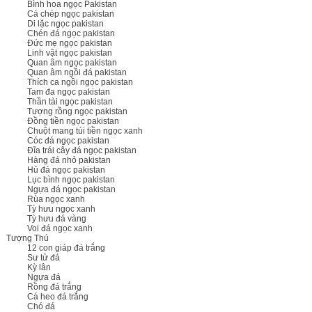
Bình hoa ngọc Pakistan
Cá chép ngọc pakistan
Di lặc ngọc pakistan
Chén đá ngọc pakistan
Đức mẹ ngọc pakistan
Linh vật ngọc pakistan
Quan âm ngọc pakistan
Quan âm ngồi đá pakistan
Thích ca ngồi ngọc pakistan
Tam đa ngọc pakistan
Thần tài ngọc pakistan
Tượng rồng ngọc pakistan
Đồng tiền ngọc pakistan
Chuột mang túi tiền ngọc xanh
Cóc đá ngọc pakistan
Đĩa trái cây đá ngọc pakistan
Hàng đá nhỏ pakistan
Hủ đá ngọc pakistan
Lục bình ngọc pakistan
Ngựa đá ngọc pakistan
Rùa ngọc xanh
Tỳ hưu ngọc xanh
Tỳ hưu đá vàng
Voi đá ngọc xanh
Tượng Thú
12 con giáp đá trắng
Sư tử đá
Kỳ lân
Ngựa đá
Rồng đá trắng
Cá heo đá trắng
Chó đá