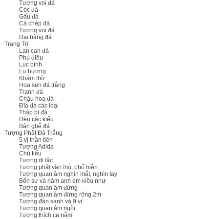
Tượng voi đá
Cóc đá
Gấu đá
Cá chép đá
Tượng voi đá
Đại bàng đá
Trang Trí
Lan can đá
Phù điêu
Lục bình
Lư hương
Khám thờ
Hoa sen đá trắng
Tranh đá
Chậu hoa đá
Đĩa đá các loại
Tháp bi đá
Đèn các kiểu
Bàn ghế đá
Tượng Phật Đá Trắng
5 vị thần tiên
Tượng Adida
Chú tiểu
Tượng di lặc
Tượng phật văn thù, phổ hiền
Tượng quan âm nghìn mắt, nghìn tay
Bổn sư và năm anh em kiều như
Tượng quan âm đứng
Tượng quan âm đứng rộng 2m
Tượng đản sanh và 9 vị
Tượng quan âm ngồi
Tượng thích ca nằm