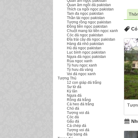
Quan âm ngọc pakistan
Quan âm ngồi đá pakistan
Thích ca ngồi ngọc pakistan
Tam đa ngọc pakistan
Thôn
Thần tài ngọc pakistan
Tượng rồng ngọc pakistan
Đồng tiền ngọc pakistan
Có 
Chuột mang túi tiền ngọc xanh
Cóc đá ngọc pakistan
Đĩa trái cây đá ngọc pakistan
Hàng đá nhỏ pakistan
Hủ đá ngọc pakistan
Lục bình ngọc pakistan
Ngựa đá ngọc pakistan
Rùa ngọc xanh
Tỳ hưu ngọc xanh
Tỳ hưu đá vàng
Voi đá ngọc xanh
Tượng Thú
12 con giáp đá trắng
Sư tử đá
Kỳ lân
Ngựa đá
Rồng đá trắng
Cá heo đá trắng
Tượn
Chó đá
Tượng voi đá
Cóc đá
Nhữ
Gấu đá
Cá chép đá
Tượng voi đá
Đại bàng đá