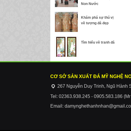
Non Nước
Khám phá sự thú vị
về tượng đá đẹp
Tìm hiểu về tranh đá
CƠ SỞ SẢN XUẤT ĐÁ MỸ NGHỆ N
267 Nguyễn Duy Trinh, Ngũ Hành 
Tel: 02363.938.245 - 0905.583.186 (M
Email: damynghethanhnhan@gmail.c