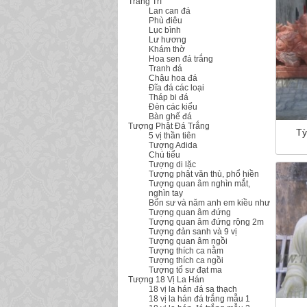
Trang Trí
Lan can đá
Phù điêu
Lục bình
Lư hương
Khám thờ
Hoa sen đá trắng
Tranh đá
Chậu hoa đá
Đĩa đá các loại
Tháp bi đá
Đèn các kiểu
Bàn ghế đá
Tượng Phật Đá Trắng
Tỳ
5 vị thần tiên
Tượng Adida
Chú tiểu
Tượng di lặc
Tượng phật văn thù, phổ hiền
Tượng quan âm nghìn mắt,
nghìn tay
Bổn sư và năm anh em kiều như
Tượng quan âm đứng
Tượng quan âm đứng rộng 2m
Tượng đản sanh và 9 vị
Tượng quan âm ngồi
Tượng thích ca nằm
Tượng thích ca ngồi
Tượng tổ sư đạt ma
Tượng 18 Vị La Hán
18 vị la hán đá sa thạch
18 vị la hán đá trắng mẫu 1