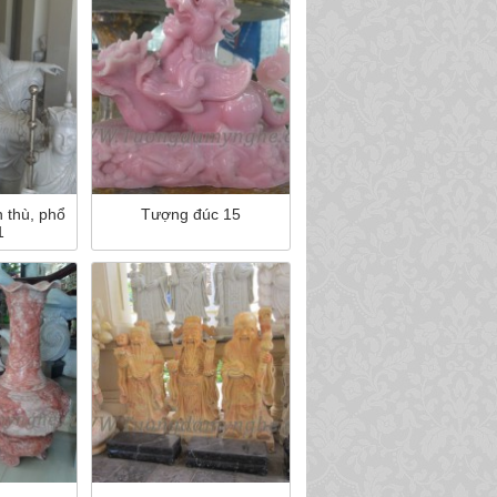
 thù, phổ
Tượng đúc 15
1