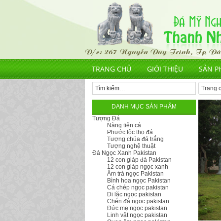
TRANG CHỦ
GIỚI THIỆU
SẢN P
Trang 
DANH MỤC SẢN PHẨM
Tượng Đá
Nàng tiên cá
Phước lộc thọ đá
Tượng chúa đá trắng
Tượng nghệ thuật
Đá Ngọc Xanh Pakistan
12 con giáp đá Pakistan
12 con giáp ngọc xanh
Ấm trà ngọc Pakistan
Bình hoa ngọc Pakistan
Cá chép ngọc pakistan
Di lặc ngọc pakistan
Chén đá ngọc pakistan
Đức mẹ ngọc pakistan
Linh vật ngọc pakistan