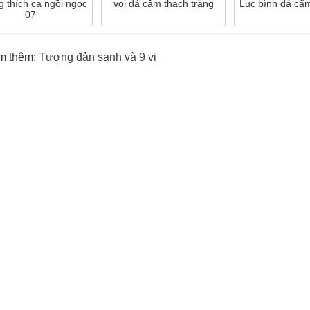
 thích ca ngồi ngọc
voi đá cẩm thạch trắng
Lục bình đá cẩ
07
m thêm:
Tượng đản sanh và 9 vị