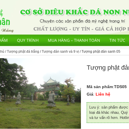
HẨM
QUY TRÌNH
MUA HÀNG – THANH TOÁN
TIN TỨC
chủ
/
Tượng phật đá trắng
/
Tượng đản sanh và 9 vị
/ Tượng phật đản sanh 05
Tượng phật đả
Mã sản phẩm
:
TDS05
Giá
:
Liên hệ
Lưu ý: sản phẩm được đ
loại đá khác nhau, Quý 
và tư vấn rõ hơn. Hotli