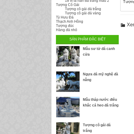
18 vị la hán đá trắng mẫu 2
Tượng
Tượng Cô Gái
Tượng cô gái đá trắng
Tượng cô gái đá vàng
Tỳ Hưu Đá
Thạch Anh Hồng
Xe
Tượng đúc
Hàng đá nhỏ
SẢN PHẨM ĐẶC BIỆT
Mẫu sư tử đá canh
cửa
Ngựa đá mỹ nghệ đà
nẵng
Mẫu tháp nước điêu
khắc cá heo đá trắng
Tượng cô gái đá
trắng