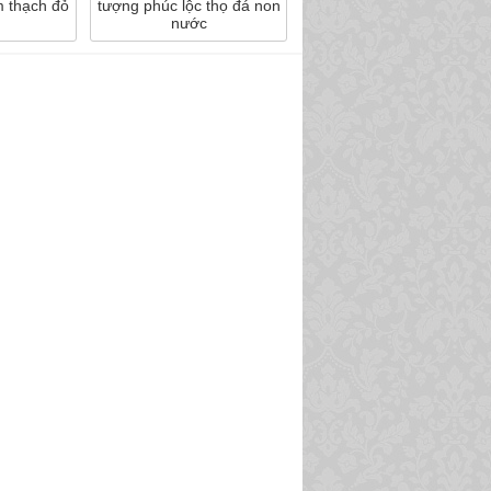
m thạch đỏ
tượng phúc lộc thọ đá non
nước