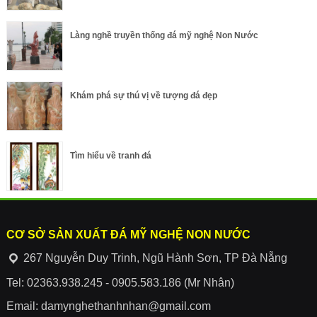
Làng nghề truyền thống đá mỹ nghệ Non Nước
Khám phá sự thú vị về tượng đá đẹp
Tìm hiểu về tranh đá
CƠ SỞ SẢN XUẤT ĐÁ MỸ NGHỆ NON NƯỚC
267 Nguyễn Duy Trinh, Ngũ Hành Sơn, TP Đà Nẵng
Tel: 02363.938.245 - 0905.583.186 (Mr Nhân)
Email: damynghethanhnhan@gmail.com