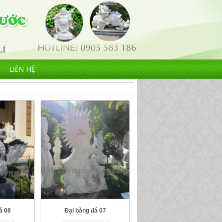
LIÊN HỆ
á 08
Đại bàng đá 07