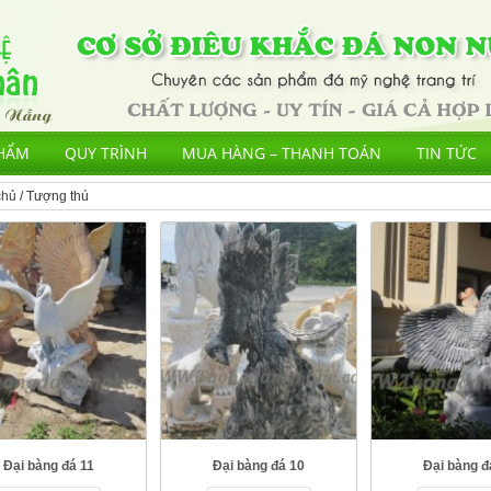
HẨM
QUY TRÌNH
MUA HÀNG – THANH TOÁN
TIN TỨC
chủ
/ Tượng thú
Đại bàng đá 11
Đại bàng đá 10
Đại bàng đ