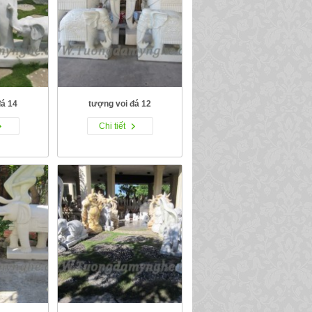
đá 14
tượng voi đá 12
Chi tiết