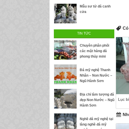
Mẫu sư tử đá canh
cửa
Có 
TIN TỨC
Chuyên phân phối
các mặt hàng đá
phong thủy mini
Đá mỹ nghệ Thanh
Nhân – Non Nước –
Ngũ Hành Sơn
Địa chỉ làm tượng đá
Lục b
đẹp Non Nước – Ngũ
Hành Sơn
Nhữ
Nghề đá mỹ nghệ tại
làng nghề đá mỹ