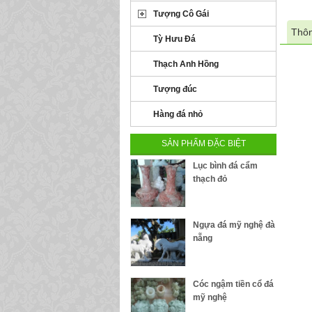
Tượng Cô Gái
Thôn
Tỳ Hưu Đá
Thạch Anh Hồng
Tượng đúc
Hàng đá nhỏ
SẢN PHẨM ĐẶC BIỆT
Lục bình đá cẩm
thạch đỏ
Ngựa đá mỹ nghệ đà
nẵng
Cóc ngậm tiền cổ đá
mỹ nghệ