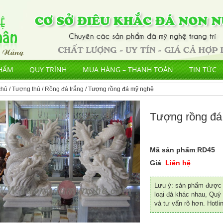
HẨM
QUY TRÌNH
MUA HÀNG – THANH TOÁN
TIN TỨC
chủ
/
Tượng thú
/
Rồng đá trắng
/ Tượng rồng đá mỹ nghệ
Tượng rồng đá
Mã sản phẩm
:
RD45
Giá
:
Liên hệ
Lưu ý: sản phẩm được đ
loại đá khác nhau, Quý 
và tư vấn rõ hơn. Hotli