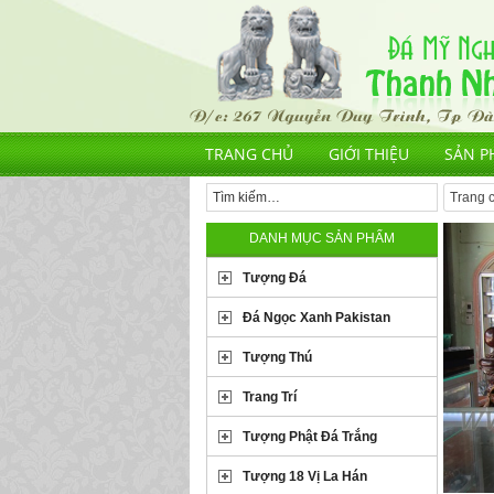
TRANG CHỦ
GIỚI THIỆU
SẢN P
Trang 
DANH MỤC SẢN PHẨM
Tượng Đá
Đá Ngọc Xanh Pakistan
Tượng Thú
Trang Trí
Tượng Phật Đá Trắng
Tượng 18 Vị La Hán