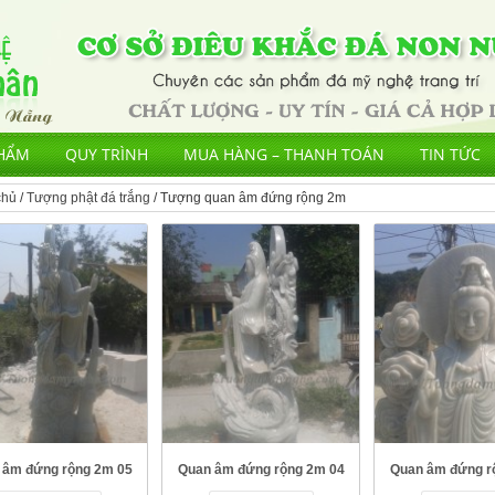
HẨM
QUY TRÌNH
MUA HÀNG – THANH TOÁN
TIN TỨC
chủ
/
Tượng phật đá trắng
/ Tượng quan âm đứng rộng 2m
 âm đứng rộng 2m 05
Quan âm đứng rộng 2m 04
Quan âm đứng r