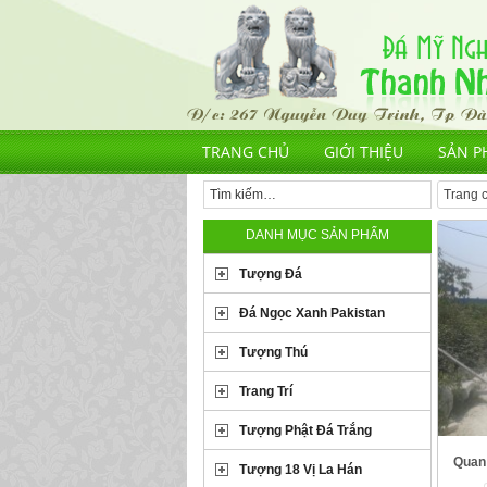
TRANG CHỦ
GIỚI THIỆU
SẢN P
Trang 
DANH MỤC SẢN PHẨM
Tượng Đá
Đá Ngọc Xanh Pakistan
Tượng Thú
Trang Trí
Tượng Phật Đá Trắng
Quan
Tượng 18 Vị La Hán