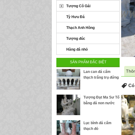
Tượng Cô Gái
Tỳ Hưu Đá
Thạch Anh Hồng
Tượng đúc
Hàng đá nhỏ
SẢN PHẨM ĐẶC BIỆT
Thôn
Lan can đá cẩm
thạch trắng trụ đứng
Có 
Tượng Đạt Ma Sư Tổ
bằng đá non nước
Lục bình đá cẩm
thạch đỏ