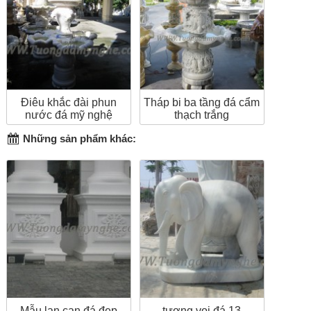
Điêu khắc đài phun
Tháp bi ba tầng đá cẩm
nước đá mỹ nghệ
thạch trắng
Những sản phẩm khác:
Mẫu lan can đá đẹp
tượng voi đá 13