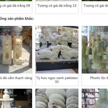
 cô gái đá trắng 09
Tượng cô gái đá trắng 13
Tượng cô gái đ
ng sản phẩm khác:
ó đá cẩm thạch vàng
Tỳ hưu ngọc xanh pakistan
Phước lộc 
32