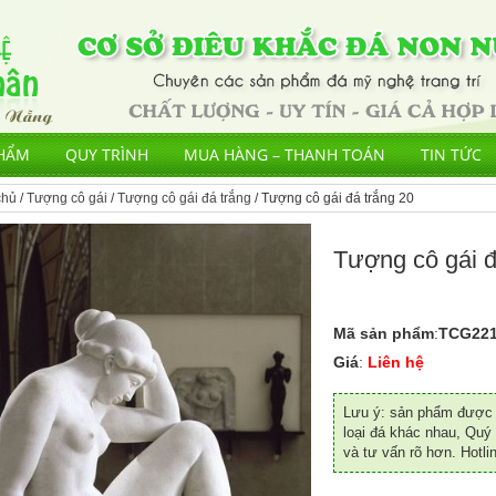
HẨM
QUY TRÌNH
MUA HÀNG – THANH TOÁN
TIN TỨC
chủ
/
Tượng cô gái
/
Tượng cô gái đá trắng
/ Tượng cô gái đá trắng 20
Tượng cô gái đ
Mã sản phẩm
:
TCG221
Giá
:
Liên hệ
Lưu ý: sản phẩm được đ
loại đá khác nhau, Quý 
và tư vấn rõ hơn. Hotli