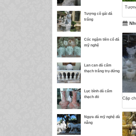
Tượng
Tượng cô gái đá
trắng
Nhữ
Cóc ngậm tiền cổ đá
mỹ nghệ
Lan can đá cẩm
thạch trắng trụ đứng
Lục bình đá cẩm
thạch đỏ
Cặp ch
Ngựa đá mỹ nghệ đà
nẵng