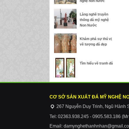
nghệ non nước
Làng nghề truyền
thống đá mỹ nghệ
Non Nước
Khám phá sự thú vị
về tượng đá đẹp
Tìm hiểu về tranh đá
CƠ SỞ SẢN XUẤT ĐÁ MỸ NGHỆ N
267 Nguyễn Duy Trinh, Ngũ Hành 
Tel: 02363.938.245 - 0905.583.186 (M
Email: damynghethanhnhan@gmail.c