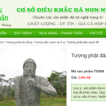
HẨM
QUY TRÌNH
MUA HÀNG – THANH TOÁN
TIN TỨC
chủ
/
Tượng phật đá trắng
/
Tượng đản sanh và 9 vị
/ Tượng phật đản sanh 08
Tượng phật đả
Mã sản phẩm
:
TDS08
Giá
:
Liên hệ
Lưu ý: sản phẩm được đ
loại đá khác nhau, Quý 
và tư vấn rõ hơn. Hotli