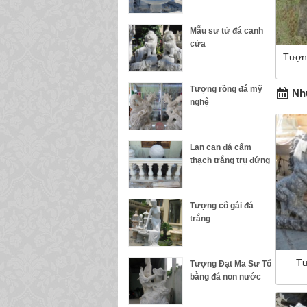
Mẫu sư tử đá canh
cửa
Tượn
Tượng rồng đá mỹ
Nhữ
nghệ
Lan can đá cẩm
thạch trắng trụ đứng
Tượng cô gái đá
trắng
Tư
Tượng Đạt Ma Sư Tổ
bằng đá non nước