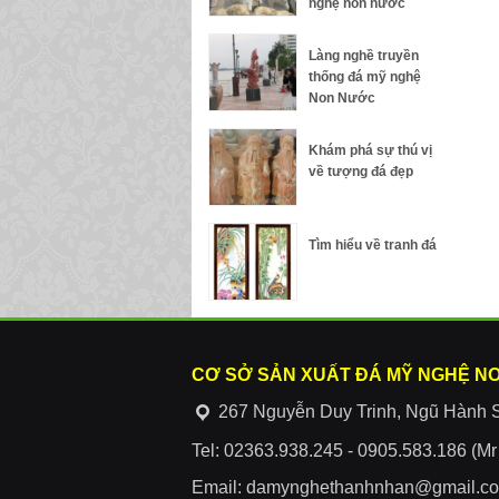
nghệ non nước
Làng nghề truyền
thống đá mỹ nghệ
Non Nước
Khám phá sự thú vị
về tượng đá đẹp
Tìm hiểu về tranh đá
CƠ SỞ SẢN XUẤT ĐÁ MỸ NGHỆ N
267 Nguyễn Duy Trinh, Ngũ Hành 
Tel: 02363.938.245 - 0905.583.186 (M
Email: damynghethanhnhan@gmail.c