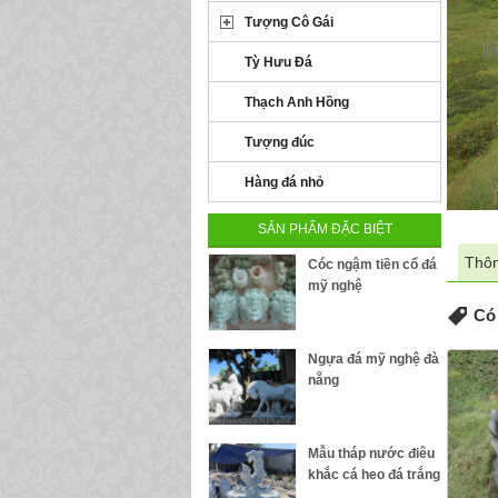
Tượng Cô Gái
Tỳ Hưu Đá
Thạch Anh Hồng
Tượng đúc
Hàng đá nhỏ
SẢN PHẨM ĐẶC BIỆT
Thôn
Cóc ngậm tiền cổ đá
mỹ nghệ
Có 
Ngựa đá mỹ nghệ đà
nẵng
Mẫu tháp nước điêu
khắc cá heo đá trắng