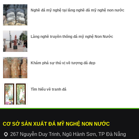
Nghề đá mỹ nghệ tại làng nghề đá mỹ nghệ non nước
Làng nghề truyền thống đá mỹ nghệ Non Nước
Khám phá sự thú vị về tượng đá đẹp
Tìm hiểu về tranh đá
CƠ SỞ SẢN XUẤT ĐÁ MỸ NGHỆ NON NƯỚC
267 Nguyễn Duy Trinh, Ngũ Hành Sơn, TP Đà Nẵng