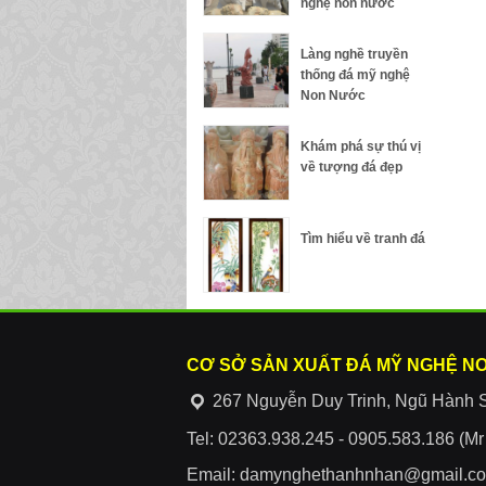
nghệ non nước
Làng nghề truyền
thống đá mỹ nghệ
Non Nước
Khám phá sự thú vị
về tượng đá đẹp
Tìm hiểu về tranh đá
CƠ SỞ SẢN XUẤT ĐÁ MỸ NGHỆ N
267 Nguyễn Duy Trinh, Ngũ Hành 
Tel: 02363.938.245 - 0905.583.186 (M
Email: damynghethanhnhan@gmail.c