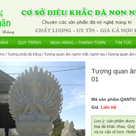
HẨM
QUY TRÌNH
MUA HÀNG – THANH TOÁN
TIN TỨC
chủ
/
Tượng phật đá trắng
/
Tượng quan âm nghìn mắt, nghìn tay
/ Tượng quan âm n
Tượng quan âm 
01
Mã sản phẩm
:
QANT0
Giá
:
Liên hệ
Lưu ý: sản phẩm được đ
loại đá khác nhau, Quý 
và tư vấn rõ hơn. Hotli