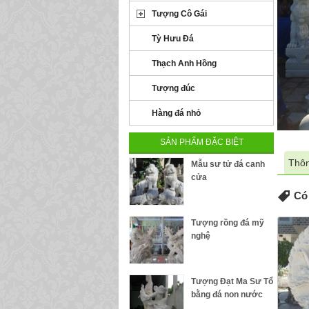
Tượng Cô Gái
Tỳ Hưu Đá
Thạch Anh Hồng
Tượng đúc
Hàng đá nhỏ
SẢN PHẨM ĐẶC BIỆT
Thôn
Mẫu sư tử đá canh
cửa
Có 
Tượng rồng đá mỹ
nghệ
Tượng Đạt Ma Sư Tổ
bằng đá non nước