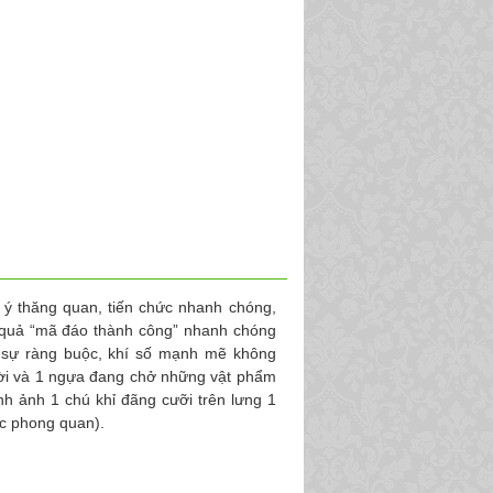
gụ ý thăng quan, tiến chức nhanh chóng,
u quả “mã đáo thành công” nhanh chóng
u sự ràng buộc, khí số mạnh mẽ không
gười và 1 ngựa đang chở những vật phẩm
h ảnh 1 chú khỉ đãng cưỡi trên lưng 1
ợc phong quan).