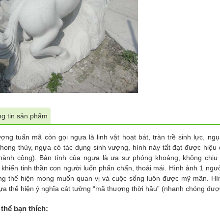
g tin sản phẩm
ượng tuấn mã còn gọi ngựa là linh vật hoạt bát, tràn trề sinh lực, n
phong thủy, ngựa có tác dụng sinh vượng, hình này tất đạt được hiệ
hành công). Bản tính của ngựa là ưa sự phóng khoáng, không chị
 khiến tinh thần con người luốn phấn chấn, thoải mái. Hình ảnh 1 n
ưng thể hiện mong muốn quan vị và cuộc sống luôn được mỹ mãn. Hìn
ựa thể hiện ý nghĩa cát tường “mã thượng thời hầu” (nhanh chóng đư
thể bạn thích: