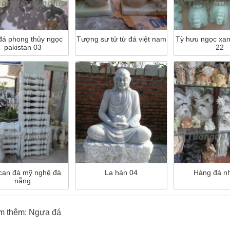
đá phong thủy ngọc
Tượng sư tử từ đá việt nam
Tỳ hưu ngọc xan
pakistan 03
22
can đá mỹ nghệ đà
La hán 04
Hàng đá n
nẵng
m thêm:
Ngựa đá