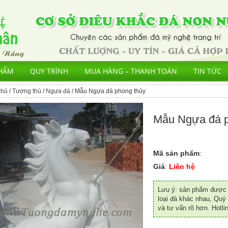
HẨM
QUY TRÌNH
MUA HÀNG – THANH TOÁN
TIN TỨC
chủ
/
Tượng thú
/
Ngựa đá
/ Mẫu Ngựa đá phong thủy
Mẫu Ngựa đá p
Mã sản phẩm
:
Giá
:
Liên hệ
Lưu ý: sản phẩm được đ
loại đá khác nhau, Quý 
và tư vấn rõ hơn. Hotli