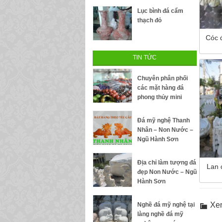
Lục bình đá cẩm
thạch đỏ
Cóc 
TIN TỨC
Chuyên phân phối
các mặt hàng đá
phong thủy mini
Đá mỹ nghệ Thanh
Nhân – Non Nước –
Ngũ Hành Sơn
Địa chỉ làm tượng đá
Lan 
đẹp Non Nước – Ngũ
Hành Sơn
Xe
Nghề đá mỹ nghệ tại
làng nghề đá mỹ