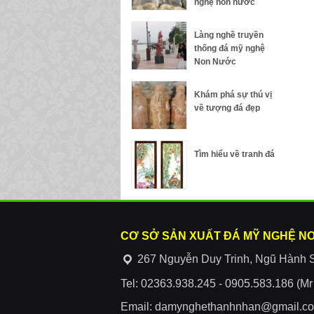
nghệ non nước
Làng nghề truyền
thống đá mỹ nghệ
Non Nước
Khám phá sự thú vị
về tượng đá đẹp
Tìm hiểu về tranh đá
CƠ SỞ SẢN XUẤT ĐÁ MỸ NGHỆ N
267 Nguyễn Duy Trinh, Ngũ Hành 
Tel: 02363.938.245 - 0905.583.186 (M
Email: damynghethanhnhan@gmail.c