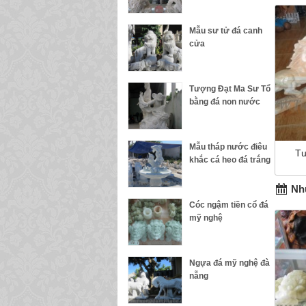
Mẫu sư tử đá canh
cửa
Tượng Đạt Ma Sư Tổ
bằng đá non nước
Mẫu tháp nước điêu
Tư
khắc cá heo đá trắng
Nhữ
Cóc ngậm tiền cổ đá
mỹ nghệ
Ngựa đá mỹ nghệ đà
nẵng