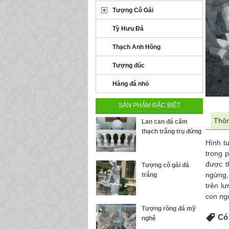
Tượng Cô Gái
Tỳ Hưu Đá
Thạch Anh Hồng
Tượng đúc
Hàng đá nhỏ
SẢN PHẨM ĐẶC BIỆT
Thôn
Lan can đá cẩm
thạch trắng trụ đứng
Hình t
trong 
được t
Tượng cô gái đá
ngừng,
trắng
trên l
con ng
Tượng rồng đá mỹ
Có 
nghệ